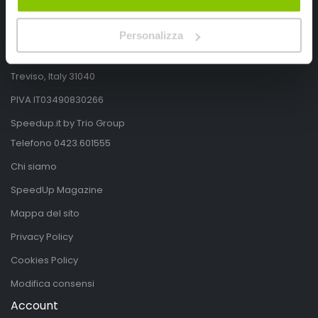
SpeedUp.it
Via Montello 46
Personalizza
Nervesa della Battaglia
Treviso, Italy 31040
PIVA IT03490830266
Speedup.it by Trio Group
Telefono
0423.601555
Chi siamo
SpeedUp Magazine
Mappa del sito
Privacy Policy
Cookies Policy
Modifica consensi
Account