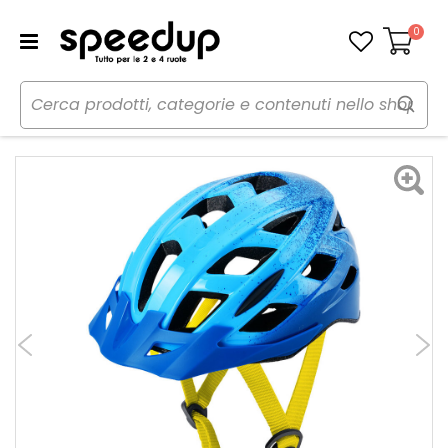
0
Carrello
Home
Bici
Caschi bici
Casco
Casco bici bambino Hawk - OXFORD