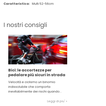
Multi 52-56cm
I nostri consigli
Bici: le accortezze per
pedalare più sicuri in strada
Velocità e ciclismo un binomio
indissolubile che comporta
inevitabilmente dei rischi quando
siamo in strada. La tecnologia ci viene
incontro e prendendo alcuni
Leggi di piu' »
accorgimenti possiamo diminuire il