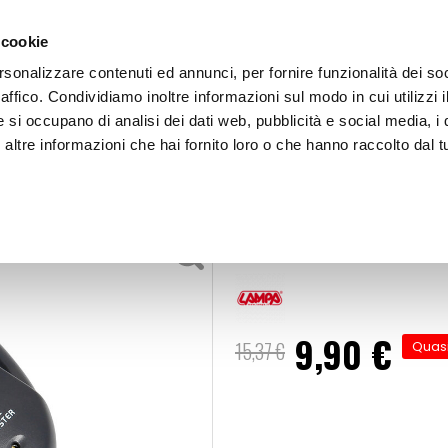
 cookie
rsonalizzare contenuti ed annunci, per fornire funzionalità dei so
raffico. Condividiamo inoltre informazioni sul modo in cui utilizzi i
e si occupano di analisi dei dati web, pubblicità e social media, i 
ltre informazioni che hai fornito loro o che hanno raccolto dal tu
OOR
Etilometro Basic 4 in 1 - LAMPA
mergenza personale
Etilometro Basi
9,90 €
Prezzo
15,37 €
Quasi
speciale