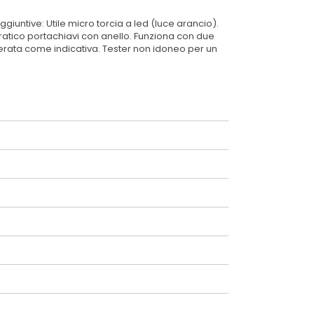
giuntive: Utile micro torcia a led (luce arancio).
 Pratico portachiavi con anello. Funziona con due
iderata come indicativa. Tester non idoneo per un