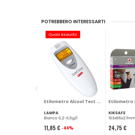
POTREBBERO INTERESSARTI
Quasi esaurito
Etilometro Alcool Test Professionale -
Etilometro 
LAMPA
KIKSAFE
Bianco 0,2-0,5g/l
103x65x27m
11,85 €
24,75 €
-44%
Prezzo