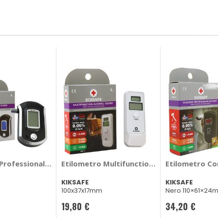
 LAMPA
Professional Alcohol Tester - KIKSAFE
Etilometro Multifunction Alcohol Tester -
Etilometro Co
KIKSAFE
KIKSAFE
m
100x37x17mm
Nero 110×61×24
19,80 €
34,20 €