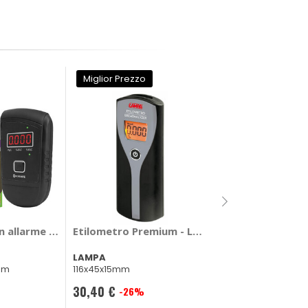
Miglior Prezzo
Etilometro Con 
 KIKSAFE
n allarme - KIKSAFE
Etilometro Premium - LAMPA
KIKSAFE
LAMPA
Nero 110×50×24mm
mm
116x45x15mm
49,05 €
30,40 €
-26%
Prezzo