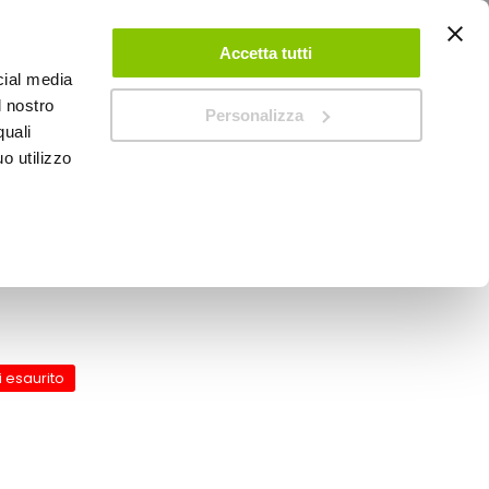
ACCEDI
CREA UN ACCOUNT
CONTATTACI
Accetta tutti
cial media
0
Carrello
l nostro
Personalizza
quali
o utilizzo
SPEEDUP MAGAZINE
c 4 in 1 - LAMPA
 esaurito