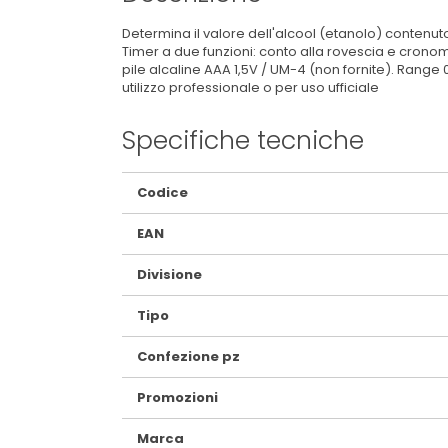
Determina il valore dell'alcool (etanolo) contenuto
Timer a due funzioni: conto alla rovescia e cronome
pile alcaline AAA 1,5V / UM-4 (non fornite). Range
utilizzo professionale o per uso ufficiale
Specifiche tecniche
Maggiori
Codice
Informazioni
EAN
Divisione
Tipo
Confezione pz
Promozioni
Marca