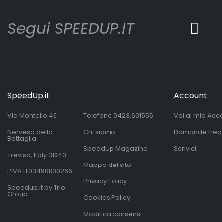
Segui SPEEDUP.IT
SpeedUp.it
Account
Via Montello 46
Telefono
0423.601555
Vai al mio Acc
Nervesa della
Chi siamo
Domande freq
Battaglia
SpeedUp Magazine
Scrivici
Treviso, Italy 31040
Mappa del sito
PIVA IT03490830266
Privacy Policy
Speedup.it by Trio
Group
Cookies Policy
Modifica consensi