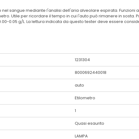
 nel sangue mediante l'analisi dell'aria alveolare espirata. Funzioni ag
tro. Utile per ricordare il tempo in cui l'auto può rimanere in sosta.
 0.00-0.05 g/L. La lettura indicata da questo tester deve essere cons
1231304
8000692440018
auto
Etilometro
1
Quasi esaurito
LAMPA