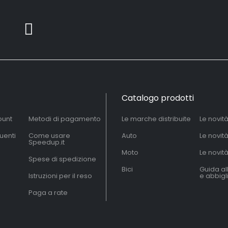
Catalogo prodotti
ount
Metodi di pagamento
Le marche distribuite
Le novit
uenti
Come usare
Auto
Le novit
Speedup.it
Moto
Le novità
Spese di spedizione
Bici
Guida al
Istruzioni per il reso
e abbig
Paga a rate