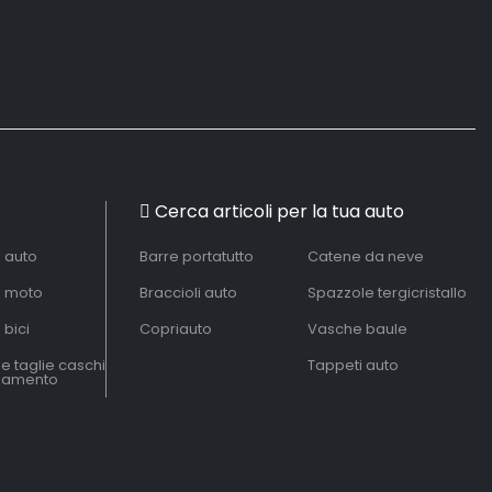
Cerca articoli per la tua auto
à auto
Barre portatutto
Catene da neve
à moto
Braccioli auto
Spazzole tergicristallo
 bici
Copriauto
Vasche baule
le taglie caschi
Tappeti auto
liamento