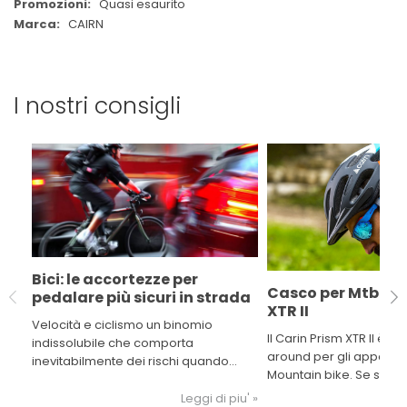
Quasi esaurito
CAIRN
I nostri consigli
Bici: le accortezze per
Casco per Mtb Cai
pedalare più sicuri in strada
XTR II
Velocità e ciclismo un binomio
Il Carin Prism XTR II è un casco all
indissolubile che comporta
around per gli appassio
inevitabilmente dei rischi quando
Mountain bike. Se stai 
siamo in strada. La tecnologia ci viene
addentrarti nei sentieri i
incontro e prendendo alcuni
Leggi di piu' »