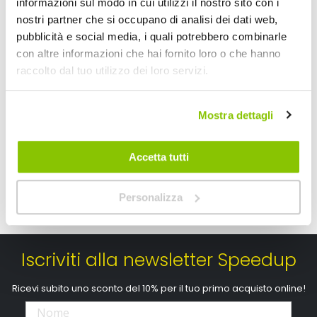
informazioni sul modo in cui utilizzi il nostro sito con i
Casco bici Urbano Hoxton
Casco bici Urbano 
nostri partner che si occupano di analisi dei dati web,
pubblicità e social media, i quali potrebbero combinarle
OXFORD
B-URBAN
con altre informazioni che hai fornito loro o che hanno
raccolto dal tuo utilizzo dei loro servizi.
A partire da
A partire da
39,60 €
39,60 €
Mostra dettagli
Accetta tutti
Personalizza
Iscriviti alla newsletter Speedup
Ricevi subito uno sconto del 10% per il tuo primo acquisto online!