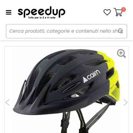
0
Carrello
Home
Bici
Caschi bici
Casco
Casco bici Urbano Fusion Led USB