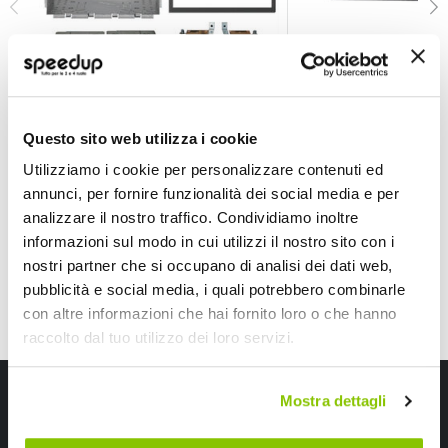
Installazione Mascherina 2 din Porsche 911 1997>200
Installazione Masc
PHONOCAR
PHONOCAR
Questo sito web utilizza i cookie
72,65 €
41,55 €
-21%
-65%
Prezzo
Prezzo
Utilizziamo i cookie per personalizzare contenuti ed
speciale
Spedizione gratuita!
speciale
Spedizione gratuita!
annunci, per fornire funzionalità dei social media e per
analizzare il nostro traffico. Condividiamo inoltre
informazioni sul modo in cui utilizzi il nostro sito con i
nostri partner che si occupano di analisi dei dati web,
pubblicità e social media, i quali potrebbero combinarle
con altre informazioni che hai fornito loro o che hanno
raccolto dal tuo utilizzo dei loro servizi.
Iscriviti alla newsletter Speedup
Mostra dettagli
Ricevi subito uno sconto del 10% per il tuo primo acquisto online!