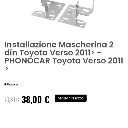
Installazione Mascherina 2
din Toyota Verso 2011> -
PHONOCAR Toyota Verso 2011
>
38,00 €
Prezzo
73,81 €
Miglior Prezzo
speciale