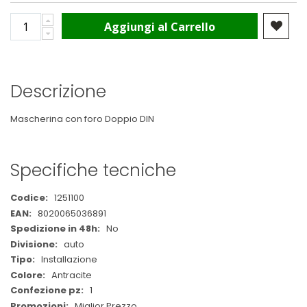
Aggiungi al Carrello
Descrizione
Mascherina con foro Doppio DIN
Specifiche tecniche
Maggiori
1251100
Informazioni
8020065036891
No
auto
Installazione
Antracite
1
Miglior Prezzo