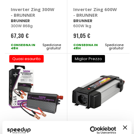
Inverter Zing 300W
Inverter Zing 600W
- BRUNNER
- BRUNNER
BRUNNER
BRUNNER
300W 868g
600W 1kg
67,30 €
91,05 €
CONSEGNA IN
Spedizione
CONSEGNA IN
Spedizione
48H
gratuita!
48H
gratuita!
Quasi esaurito
Miglior Prezzo
Inverter 500W -
Inverter Power
ZIM&MANN
Inverter PSW600 -