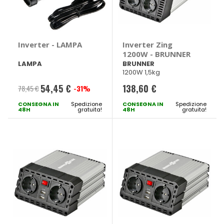
Inverter - LAMPA
Inverter Zing
1200W - BRUNNER
LAMPA
BRUNNER
1200W 1,5kg
54,45 €
138,60 €
78,45 €
-31%
Prezzo
CONSEGNA IN
speciale
Spedizione
CONSEGNA IN
Spedizione
48H
gratuita!
48H
gratuita!