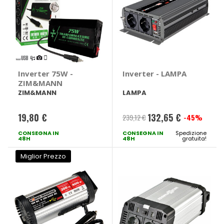
Inverter 75W -
Inverter - LAMPA
ZIM&MANN
ZIM&MANN
LAMPA
19,80 €
132,65 €
239,12 €
-45%
Prezzo
CONSEGNA IN
CONSEGNA IN
speciale
Spedizione
48H
48H
gratuita!
Miglior Prezzo