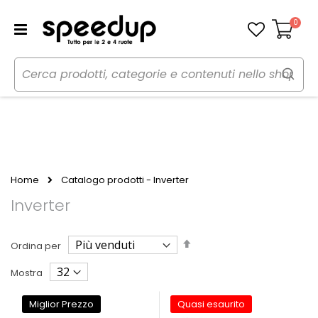
0
Carrello
Home
Catalogo prodotti - Inverter
Inverter
Imposta
Ordina per
la
direzione
Mostra
decrescente
Miglior Prezzo
Quasi esaurito