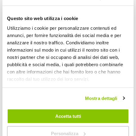
LAMPA
ZIM&MANN
LAMPA
Nero/argento 24V>230V
53,45 €
267,30 €
302,56 €
-12%
Questo sito web utilizza i cookie
Prezzo
Utilizziamo i cookie per personalizzare contenuti ed
CONSEGNA IN
Spedizione
Spedizione gratuita!
speciale
48H
gratuita!
annunci, per fornire funzionalità dei social media e per
analizzare il nostro traffico. Condividiamo inoltre
informazioni sul modo in cui utilizzi il nostro sito con i
nostri partner che si occupano di analisi dei dati web,
pubblicità e social media, i quali potrebbero combinarle
con altre informazioni che hai fornito loro o che hanno
raccolto dal tuo utilizzo dei loro servizi.
Mostra dettagli
Inverter -
ZIM&MANN
Accetta tutti
ZIM&MANN
In 12V Out 220V
Personalizza