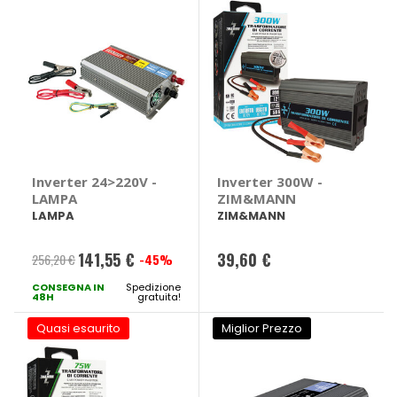
Inverter 24>220V -
Inverter 300W -
LAMPA
ZIM&MANN
LAMPA
ZIM&MANN
141,55 €
39,60 €
256,20 €
-45%
Prezzo
CONSEGNA IN
speciale
Spedizione
48H
gratuita!
Quasi esaurito
Miglior Prezzo