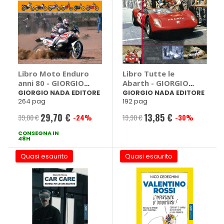
Libro Moto Enduro
Libro Tutte le
anni 80 - GIORGIO
Abarth - GIORGIO
NADA EDITORE
NADA EDITORE
GIORGIO NADA EDITORE
GIORGIO NADA EDITORE
264 pag
192 pag
29,70 €
13,85 €
39,00 €
-24%
19,90 €
-30%
Prezzo
Prezzo
CONSEGNA IN
speciale
speciale
48H
Quasi esaurito
Quasi esaurito