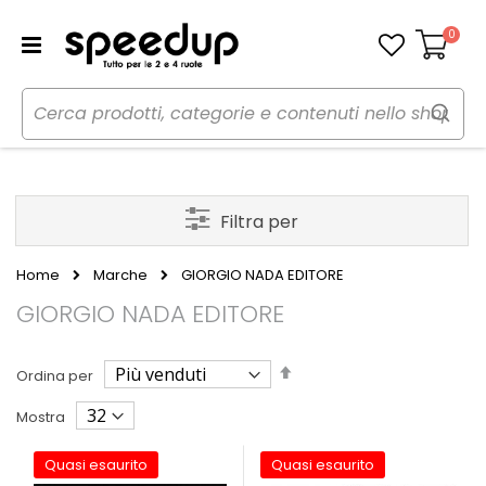
0
Carrello
Filtra per
Home
Marche
GIORGIO NADA EDITORE
GIORGIO NADA EDITORE
Imposta
Ordina per
la
direzione
Mostra
decrescente
Quasi esaurito
Quasi esaurito