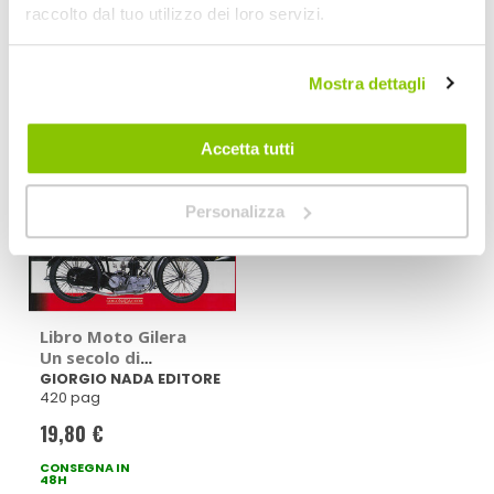
23,75 €
29,70 €
38,00 €
-22%
Prezzo
raccolto dal tuo utilizzo dei loro servizi.
CONSEGNA IN
CONSEGNA IN
speciale
48H
48H
Mostra dettagli
Quasi esaurito
Accetta tutti
Personalizza
Libro Moto Gilera
Un secolo di
tecnica e sport -
GIORGIO NADA EDITORE
420 pag
GIORGIO NADA
EDITORE
19,80 €
CONSEGNA IN
48H