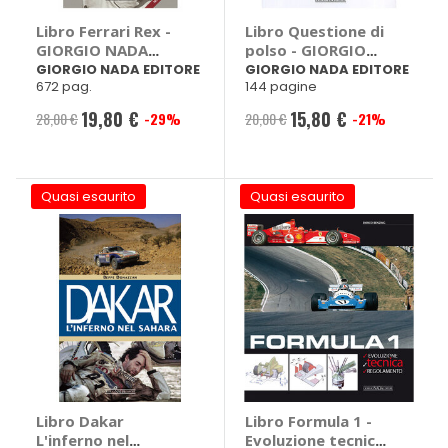
Libro Ferrari Rex -
Libro Questione di
GIORGIO NADA
polso - GIORGIO
EDITORE
NADA EDITORE
GIORGIO NADA EDITORE
GIORGIO NADA EDITORE
672 pag.
144 pagine
19,80 €
15,80 €
28,00 €
-29%
20,00 €
-21%
Prezzo
Prezzo
speciale
speciale
Quasi esaurito
Quasi esaurito
Libro Dakar
Libro Formula 1 -
L'inferno nel
Evoluzione tecnica,