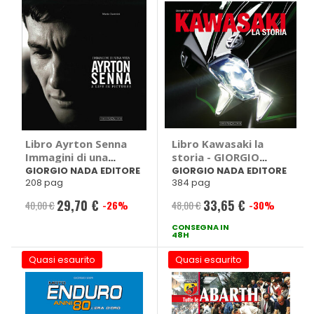
Libro Ayrton Senna
Libro Kawasaki la
Immagini di una
storia - GIORGIO
vita - GIORGIO
NADA EDITORE
GIORGIO NADA EDITORE
GIORGIO NADA EDITORE
208 pag
384 pag
NADA EDITORE
29,70 €
33,65 €
40,00 €
-26%
48,00 €
-30%
Prezzo
Prezzo
speciale
CONSEGNA IN
speciale
48H
Quasi esaurito
Quasi esaurito