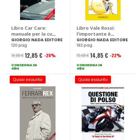
Libro Car Care:
Libro Vale Rossi:
manuale per la cura
l'importante è
dell'auto - GIORGIO
divertirsi! -
GIORGIO NADA EDITORE
GIORGIO NADA EDITORE
120 pag
192 pag.
NADA EDITORE
GIORGIO NADA
EDITORE
12,85 €
14,85 €
16,00 €
-20%
19,00 €
-22%
Prezzo
Prezzo
CONSEGNA IN
speciale
CONSEGNA IN
speciale
48H
48H
Quasi esaurito
Quasi esaurito