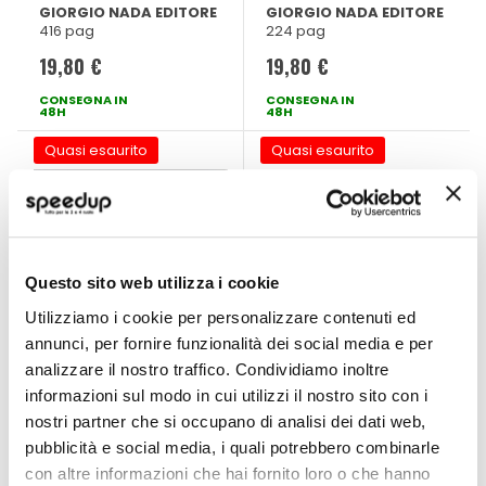
Sahara - GIORGIO
regolamento -
GIORGIO NADA EDITORE
GIORGIO NADA EDITORE
416 pag
224 pag
NADA EDITORE
GIORGIO NADA
EDITORE
19,80 €
19,80 €
CONSEGNA IN
CONSEGNA IN
48H
48H
Quasi esaurito
Quasi esaurito
Questo sito web utilizza i cookie
Utilizziamo i cookie per personalizzare contenuti ed
annunci, per fornire funzionalità dei social media e per
analizzare il nostro traffico. Condividiamo inoltre
Libro Lamborghini
Libro Moto BMW
informazioni sul modo in cui utilizzi il nostro sito con i
a tempo furioso -
Storia, tecnica e
nostri partner che si occupano di analisi dei dati web,
GIORGIO NADA
modelli dal 1923 -
GIORGIO NADA EDITORE
GIORGIO NADA EDITORE
pubblicità e social media, i quali potrebbero combinarle
178 pag
528 pag
EDITORE
GIORGIO NADA
con altre informazioni che hai fornito loro o che hanno
EDITORE