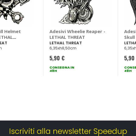
ull Helmet
Adesivi Wheelie Reaper -
Ades
LETHAL
LETHAL THREAT
Skul
EAT
LETHAL THREAT
LETH
m
6,35xh8,50cm
6,35x
5,90 €
5,90
CONSEGNA IN
CONSE
48H
48H
Iscriviti alla newsletter Speedup