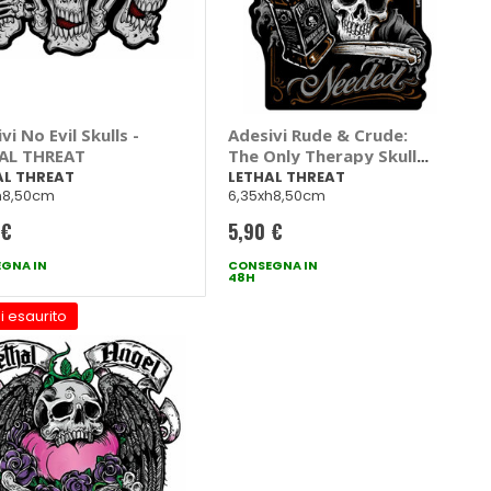
vi No Evil Skulls -
Adesivi Rude & Crude:
AL THREAT
The Only Therapy Skull -
LETHAL THREAT
AL THREAT
LETHAL THREAT
h8,50cm
6,35xh8,50cm
 €
5,90 €
GNA IN
CONSEGNA IN
48H
i esaurito