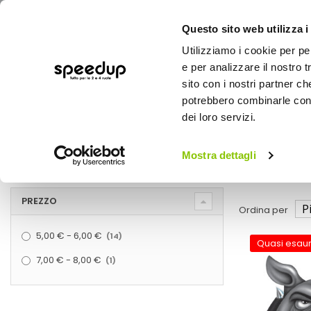
Questo sito web utilizza i
Utilizziamo i cookie per pe
e per analizzare il nostro t
sito con i nostri partner ch
potrebbero combinarle con a
AUTO
MOTO
BICI
OUTD
dei loro servizi.
Home
Marche
LETHAL THREAT
Mostra dettagli
LETHAL THREAT
PREZZO
Ordina per
5,00 €
-
6,00 €
elementi
14
Quasi esaur
7,00 €
-
8,00 €
elemento
1