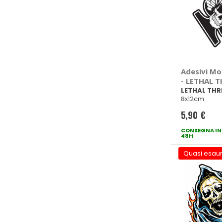
Adesivi Mo
- LETHAL 
LETHAL THR
8x12cm
5,90 €
CONSEGNA IN
48H
Quasi esaur