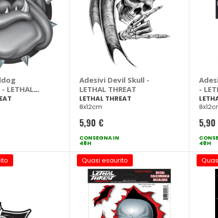
lldog
Adesivi Devil Skull -
Adesi
 - LETHAL
LETHAL THREAT
- LE
EAT
LETHAL THREAT
LETH
8x12cm
8x12
5,90 €
5,90
CONSEGNA IN
CONSE
48H
48H
ito
Quasi esaurito
Quas