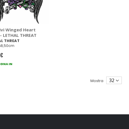
ivi Winged Heart
l - LETHAL THREAT
AL THREAT
h8,50cm
 €
GNA IN
Mostra