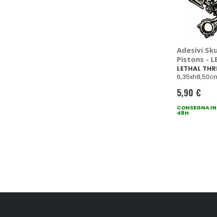
Adesivi Sk
Pistons - 
THREAT
LETHAL THR
6,35xh8,50c
5,90 €
CONSEGNA IN
48H