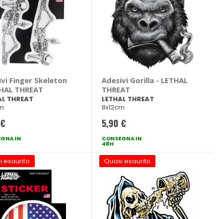
vi Finger Skeleton
Adesivi Gorilla - LETHAL
THAL THREAT
THREAT
AL THREAT
LETHAL THREAT
cm
8x12cm
 €
5,90 €
GNA IN
CONSEGNA IN
48H
i esaurito
Quasi esaurito