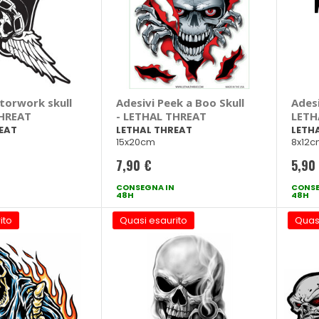
torwork skull
Adesivi Peek a Boo Skull
Adesi
THREAT
- LETHAL THREAT
LETH
EAT
LETHAL THREAT
LETH
15x20cm
8x12
7,90 €
5,90
CONSEGNA IN
CONSE
48H
48H
ito
Quasi esaurito
Quas