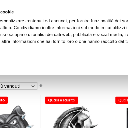
 cookie
rsonalizzare contenuti ed annunci, per fornire funzionalità dei so
raffico. Condividiamo inoltre informazioni sul modo in cui utilizzi i
e si occupano di analisi dei dati web, pubblicità e social media, i 
ltre informazioni che hai fornito loro o che hanno raccolto dal tu
OOR
Imposta
la
direzione
decrescente
ito
Quasi esaurito
Quas