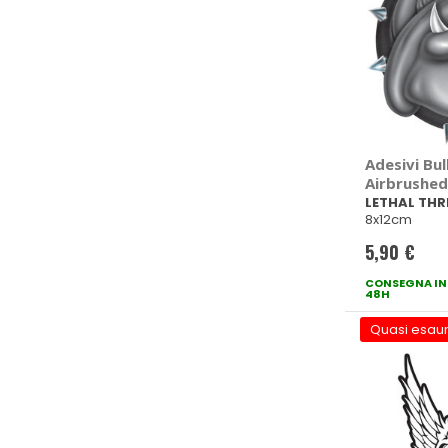
Adesivi Bu
Airbrushed
THREAT
LETHAL THR
8x12cm
5,90 €
CONSEGNA IN
48H
Quasi esaur