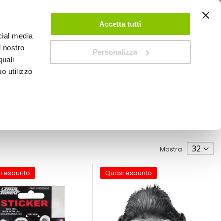
ACCEDI
CREA UN ACCOUNT
CONTATTACI
Accetta tutti
cial media
0
Carrello
l nostro
Personalizza
quali
o utilizzo
SPEEDUP MAGAZINE
Mostra
i esaurito
Quasi esaurito