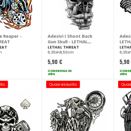
e Reaper -
Adesivi I Shoot Back
Adesi
REAT
Gun Skull - LETHAL
LETH
THREAT
EAT
LETHAL THREAT
LETH
m
6,35xh8,50cm
6,35x
5,90 €
5,90
CONSEGNA IN
CONSE
48H
48H
ito
Quasi esaurito
Quas