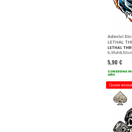
Adesivi Dic
LETHAL TH
LETHAL THR
6,35xh8,50c
5,90 €
CONSEGNA IN
48H
Quasi esaur