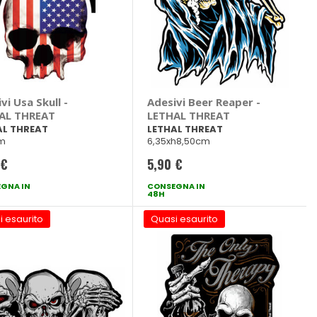
vi Usa Skull -
Adesivi Beer Reaper -
AL THREAT
LETHAL THREAT
AL THREAT
LETHAL THREAT
cm
6,35xh8,50cm
 €
5,90 €
GNA IN
CONSEGNA IN
48H
i esaurito
Quasi esaurito