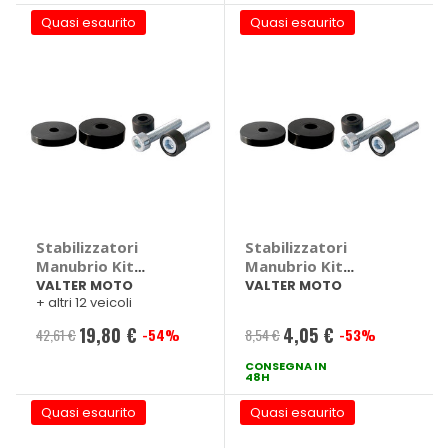
Quasi esaurito
Quasi esaurito
Stabilizzatori
Stabilizzatori
Manubrio Kit
Manubrio Kit
attacchi - VALTER
attacchi - VALTER
VALTER MOTO
VALTER MOTO
+ altri 12 veicoli
MOTO Aprilia RSV,
MOTO Suzuki GSR,
Tuono, Ducati
GSX, SV
19,80 €
4,05 €
42,61 €
-54%
8,54 €
-53%
Prezzo
Prezzo
1098, 1198, 748,
749, 916, 996, 998,
speciale
CONSEGNA IN
speciale
48H
999
Quasi esaurito
Quasi esaurito