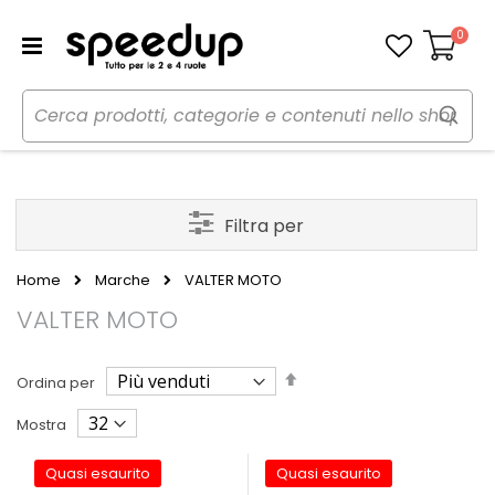
0
Carrello
Filtra per
Home
Marche
VALTER MOTO
VALTER MOTO
Imposta
Ordina per
la
direzione
Mostra
decrescente
Quasi esaurito
Quasi esaurito