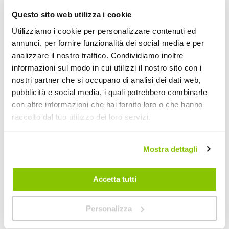
Questo sito web utilizza i cookie
Utilizziamo i cookie per personalizzare contenuti ed
annunci, per fornire funzionalità dei social media e per
analizzare il nostro traffico. Condividiamo inoltre
Stabilizzatori
Stabilizzatori
informazioni sul modo in cui utilizzi il nostro sito con i
Manubrio Kit
Manubrio Kit
nostri partner che si occupano di analisi dei dati web,
attacchi - VALTER
attacchi - VALTER
VALTER MOTO
VALTER MOTO
pubblicità e social media, i quali potrebbero combinarle
+ altri 2 veicoli
+ altri 2 veicoli
MOTO Suzuki GSR,
MOTO Honda CB,
con altre informazioni che hai fornito loro o che hanno
GSX, SV, Yamaha R1
CBR, Hornet, VTR
4,05 €
13,85 €
8,54 €
-53%
34,72 €
-60%
Prezzo
Prezzo
raccolto dal tuo utilizzo dei loro servizi.
CONSEGNA IN
speciale
CONSEGNA IN
speciale
48H
48H
Mostra dettagli
Quasi esaurito
Quasi esaurito
Accetta tutti
Personalizza