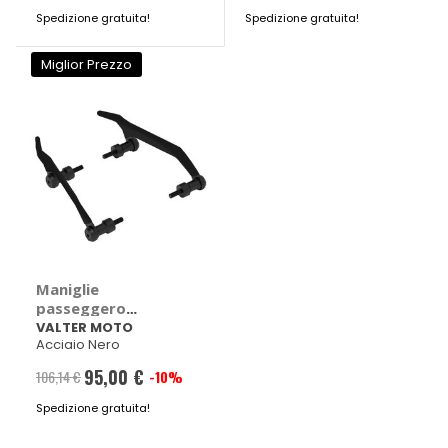
Veloce 2014 > 2022
2013 > 2016
Spedizione gratuita!
speciale
Spedizione gratuita!
speciale
Miglior Prezzo
Maniglie
passeggero
Yamaha MT10
VALTER MOTO
Acciaio Nero
2016>2021 -
VALTER MOTO
95,00 €
106,14 €
-10%
Prezzo
Yamaha MT10 2016
> 2021
Spedizione gratuita!
speciale