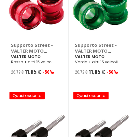
Supporto Street -
Supporto Street -
VALTER MOTO
VALTER MOTO
Aprilia RSV4, Bmw,
Aprilia RSV4, Bmw,
VALTER MOTO
VALTER MOTO
Rosso + altri 15 veicoli
Verde + altri 15 veicoli
Honda 600, CBR,
Honda 600, CBR,
Kawasaki Z, Z1000,
Kawasaki Z, Z1000,
11,85 €
11,85 €
26,72 €
-56%
26,72 €
-56%
Prezzo
Prezzo
Z750, ZX, ZX-10R,
Z750, ZX, ZX-10R,
Suzuki GSR
Suzuki GSR
speciale
speciale
Quasi esaurito
Quasi esaurito