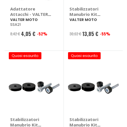
Adattatore
Stabilizzatori
Attacchi - VALTER
Manubrio Kit
MOTO Yamaha
attacchi - VALTER
VALTER MOTO
VALTER MOTO
SSA21
MT10, R1
MOTO Kawasaki
ZX, ZX-10R
4,05 €
13,85 €
8,42 €
-52%
30,62 €
-55%
Prezzo
Prezzo
speciale
speciale
Quasi esaurito
Quasi esaurito
Stabilizzatori
Stabilizzatori
Manubrio Kit
Manubrio Kit