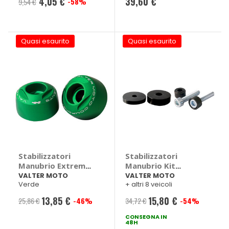
4,05 €
39,60 €
-58%
9,54 €
Quasi esaurito
Quasi esaurito
Stabilizzatori
Stabilizzatori
Manubrio Extreme
Manubrio Kit
- VALTER MOTO
attacchi TMA13 -
VALTER MOTO
VALTER MOTO
Verde
+ altri 8 veicoli
VALTER MOTO
Yamaha FZ1, FZ6,
13,85 €
15,80 €
25,86 €
-46%
34,72 €
-54%
Prezzo
Prezzo
FZS, MT-07, MT-09,
MT10, R125, T-Max,
speciale
CONSEGNA IN
speciale
48H
TDM, XJ6