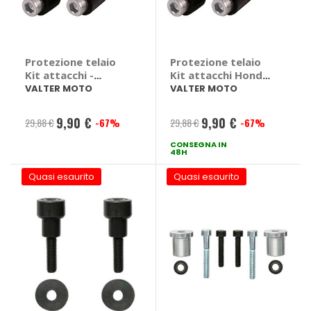
Protezione telaio
Protezione telaio
Kit attacchi -
Kit attacchi Honda
VALTER MOTO
Hornet 600
VALTER MOTO
VALTER MOTO
Kawasaki Z1000,
2007>2015 -
Z750
VALTER MOTO
9,90 €
9,90 €
29,88 €
-67%
29,88 €
-67%
Prezzo
Prezzo
Honda Hornet 600
2007 > 2015
speciale
CONSEGNA IN
speciale
48H
Quasi esaurito
Quasi esaurito