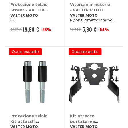
Protezione telaio
Viteria e minuteria
Street - VALTER
- VALTER MOTO
MOTO
VALTER MOTO
VALTER MOTO
Blu
Nylon Diametro interno
6mm
19,80 €
5,90 €
47,21 €
-58%
12,74 €
-54%
Prezzo
Prezzo
speciale
speciale
Quasi esaurito
Quasi esaurito
Protezione telaio
Kit attacco
Kit attacchi
portatarga
Yamaha MT-07 MY
Kawasaki Z 800
VALTER MOTO
VALTER MOTO