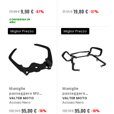
2014>2017 -
2013>2016 -
VALTER MOTO
VALTER MOTO
9,90 €
19,80 €
29,88 €
-67%
31,55 €
-37%
Prezzo
Prezzo
Yamaha MT-07 MY
Kawasaki Z 800
2014 > 2017
2013 > 2016
CONSEGNA IN
speciale
speciale
48H
Miglior Prezzo
Miglior Prezzo
Maniglie
Maniglie
passeggero MV
passeggero
Agusta Turismo
Yamaha MT-09
VALTER MOTO
VALTER MOTO
Acciaio Nero
Acciaio Nero
Veloce 2014>2022 -
2013>2016 -
VALTER MOTO MV
VALTER MOTO
95,00 €
95,00 €
106,14 €
-10%
106,14 €
-10%
Prezzo
Prezzo
Agusta Turismo
Yamaha MT-09