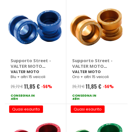
Supporto Street -
Supporto Street -
VALTER MOTO
VALTER MOTO
Aprilia RSV4, Bmw,
Aprilia RSV4, Bmw,
VALTER MOTO
VALTER MOTO
Blu + altri 15 veicoli
Oro + altri 15 veicoli
Honda 600, CBR,
Honda 600, CBR,
Kawasaki Z, Z1000,
Kawasaki Z, Z1000,
11,85 €
11,85 €
26,72 €
-56%
26,72 €
-56%
Prezzo
Prezzo
Z750, ZX, ZX-10R,
Z750, ZX, ZX-10R,
Suzuki GSR
Suzuki GSR
CONSEGNA IN
speciale
CONSEGNA IN
speciale
48H
48H
Quasi esaurito
Quasi esaurito