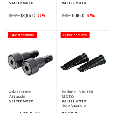
attacchi - VALTER
attacchi Triumph
VALTER MOTO
VALTER MOTO
MOTO Kawasaki
Street Triple
ER6 N, ZX, ZX-10R
2007>2012 -
13,85 €
5,05 €
30,62 €
-55%
11,83 €
-57%
Prezzo
Prezzo
VALTER MOTO
Triumph Street
speciale
speciale
Triple 2007 > 2012
Quasi esaurito
Quasi esaurito
Adattatore
Pedana - VALTER
Attacchi
MOTO
VALTER MOTO
VALTER MOTO
Nero Anteriore