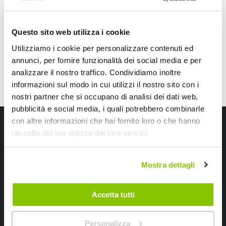
14,85 €
14,40 €
CONSEGNA IN 48H
CONSEGNA IN 48H
Questo sito web utilizza i cookie
Utilizziamo i cookie per personalizzare contenuti ed
annunci, per fornire funzionalità dei social media e per
analizzare il nostro traffico. Condividiamo inoltre
informazioni sul modo in cui utilizzi il nostro sito con i
nostri partner che si occupano di analisi dei dati web,
pubblicità e social media, i quali potrebbero combinarle
Iscriviti alla newsletter Speedup
con altre informazioni che hai fornito loro o che hanno
raccolto dal tuo utilizzo dei loro servizi.
Ricevi subito uno sconto del 10% per il tuo primo acquisto online!
Mostra dettagli
Accetta tutti
Personalizza
Ho letto e accettato il documento
privacy policy