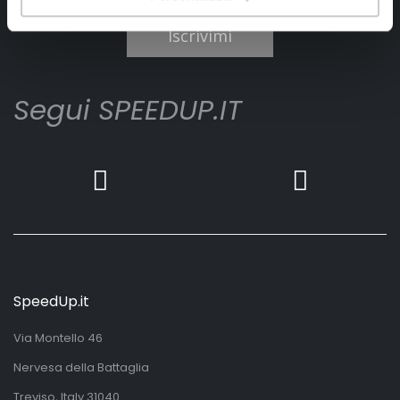
Iscrivimi
Segui SPEEDUP.IT
SpeedUp.it
Via Montello 46
Nervesa della Battaglia
Treviso, Italy 31040