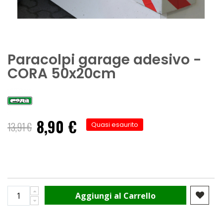
Paracolpi garage adesivo -
CORA 50x20cm
8,90 €
Prezzo
13,91 €
Quasi esaurito
speciale
Aggiungi al Carrello