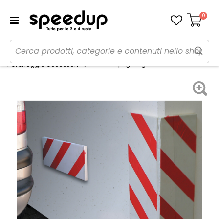
0
Carrello
Home
Auto
Garage, parcheggio e stoccaggio
Paracolpi garage adesivo - CORA
Parcheggio accessori