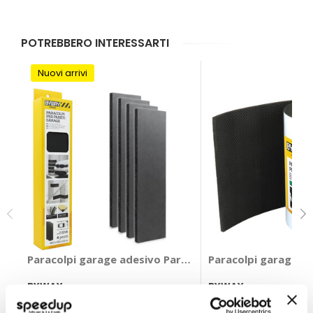
POTREBBERO INTERESSARTI
Nuovi arrivi
Paracolpi garage adesivo Paracolpi per pareti garag
Paracolpi garage ad
BYWAY
BYWAY
Nero 44,5x10x1,5cm
200x20x0,6cm