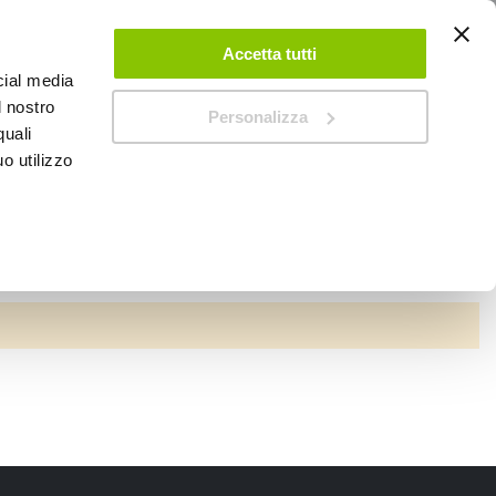
ACCEDI
CREA UN ACCOUNT
CONTATTACI
Accetta tutti
cial media
0
Carrello
l nostro
Personalizza
quali
o utilizzo
SPEEDUP MAGAZINE