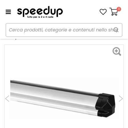
0
Carrello
Home
Auto
Portaggio e carico
Barre portatutto
Barre portatutto veicoli commerciali Pro Plus