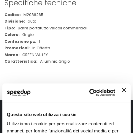
Specifiche tecniche
Maggiori
M2086265
Informazioni
auto
Barre portatutto veicoli commerciali
Grigio
1
In Offerta
GREEN VALLEY
Alluminio,Grigio
Iscriviti alla newsletter Speedup
Questo sito web utilizza i cookie
Ricevi subito uno sconto del 10% per il tuo primo acquisto online!
Utilizziamo i cookie per personalizzare contenuti ed
annunci, per fornire funzionalità dei social media e per