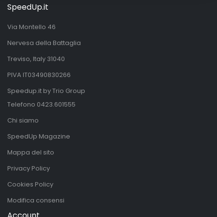
SpeedUp.it
Via Montello 46
Nervesa della Battaglia
Treviso, Italy 31040
PIVA IT03490830266
Speedup.it by Trio Group
Telefono
0423.601555
Chi siamo
SpeedUp Magazine
Mappa del sito
Privacy Policy
Cookies Policy
Modifica consensi
Account