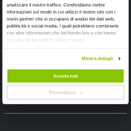
analizzare il nostro traffico. Condividiamo inoltre
informazioni sul modo in cui utilizzi il nostro sito con i
nostri partner che si occupano di analisi dei dati web,
pubblicità e social media, i quali potrebbero combinarle
con altre informazioni che hai fornito loro o che hanno
Ho letto e accettato il documento
privacy policy
raccolto dal tuo utilizzo dei loro servizi.
Iscrivimi
Mostra dettagli
Segui SPEEDUP.IT
Accetta tutti
Personalizza