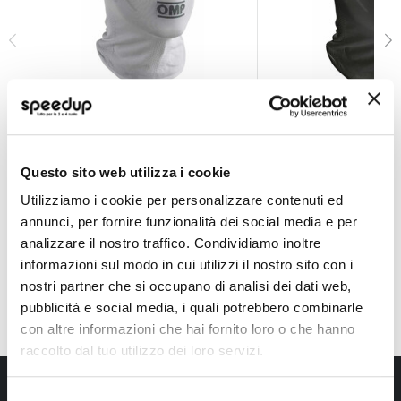
Sottocasco Balaclava per bambini - OMP
Sottocasco Balacla
OMP
OMP
Bianco Tg unica
Nero Tg unica
Questo sito web utilizza i cookie
22,75 €
25,70 €
-21%
-10%
Prezzo
Prezzo
Utilizziamo i cookie per personalizzare contenuti ed
speciale
speciale
CONSEGNA IN 48H
annunci, per fornire funzionalità dei social media e per
analizzare il nostro traffico. Condividiamo inoltre
informazioni sul modo in cui utilizzi il nostro sito con i
nostri partner che si occupano di analisi dei dati web,
pubblicità e social media, i quali potrebbero combinarle
con altre informazioni che hai fornito loro o che hanno
raccolto dal tuo utilizzo dei loro servizi.
Iscriviti alla newsletter Speedup