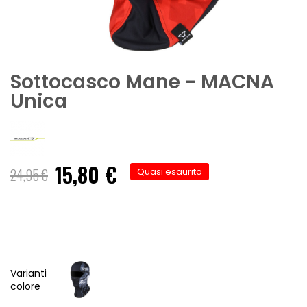
Sottocasco Mane - MACNA
Unica
15,80 €
Prezzo
24,95 €
Quasi esaurito
speciale
Varianti
colore