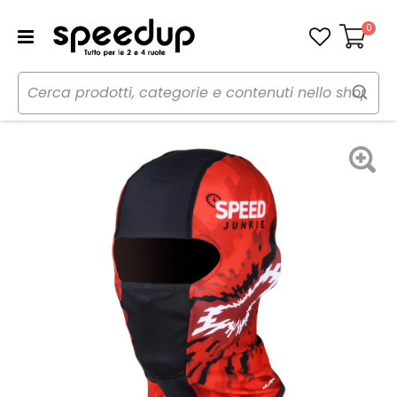
0
Carrello
Home
Moto
Caschi moto
Caschi accessori
Sottocasco Mane - MACNA