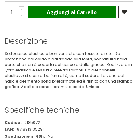
Aggiungi al Carrello
Descrizione
Sottocasco elastico e ben ventilato con tessuto a rete. Dà
protezione dal caldo e dal freddo alla testa, soprattutto nella
parte che non è coperta dal casco o dalla giacca. Realizzato in
lycra elastica e tessuti a rete traspiranti. Ha dei pannelli
elasticizzati e assorbe l'umidità, come il sudore. Le zone del
naso e del mento sono preformate ed è rifinito con una stampa
grafica. Adatto a condizioni miti o calde. Unisex
Specifiche tecniche
Maggiori
2185072
Informazioni
8718913135291
No