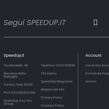
Segui SPEEDUP.IT
SpeedUp.it
Account
Via Montello 46
Telefono
0423.601555
Vai al mio Acc
Nervesa della
Chi siamo
Domande freq
Battaglia
SpeedUp Magazine
Scrivici
Treviso, Italy 31040
Mappa del sito
PIVA IT03490830266
Privacy Policy
Speedup.it by Trio
Group
Cookies Policy