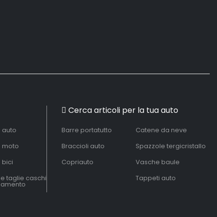
Cerca articoli per la tua auto
à auto
Barre portatutto
Catene da neve
à moto
Braccioli auto
Spazzole tergicristallo
 bici
Copriauto
Vasche baule
le taglie caschi
Tappeti auto
liamento