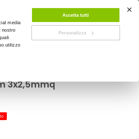
ACCEDI
CREA UN ACCOUNT
CONTATTACI
Accetta tutti
cial media
0
Carrello
l nostro
Personalizza
quali
o utilizzo
SPEEDUP MAGAZINE
NER
rente Schuko/CEE -
cm 3x2,5mmq
to