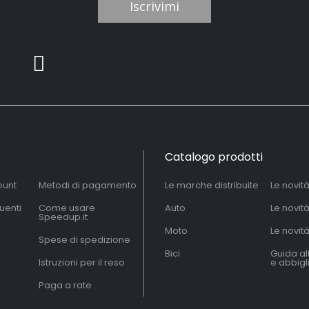
Iscrivimi
Catalogo prodotti
ount
Metodi di pagamento
Le marche distribuite
Le novit
uenti
Come usare
Auto
Le novit
Speedup.it
Moto
Le novità
Spese di spedizione
Bici
Guida al
Istruzioni per il reso
e abbig
Paga a rate