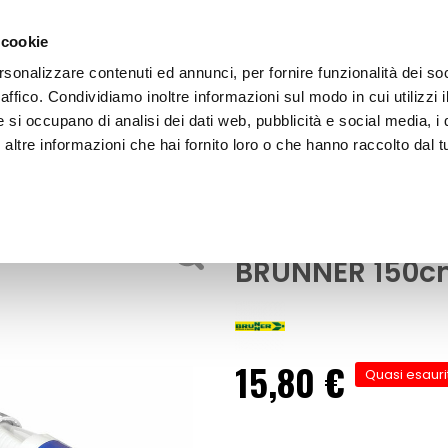
 cookie
rsonalizzare contenuti ed annunci, per fornire funzionalità dei so
raffico. Condividiamo inoltre informazioni sul modo in cui utilizzi i
e si occupano di analisi dei dati web, pubblicità e social media, i 
ltre informazioni che hai fornito loro o che hanno raccolto dal tu
OOR
Adattatore corrente Schuko/CEE - BRUN
ne e materiale elettrico
Adattatore cor
BRUNNER 150
15,80 €
Quasi esauri