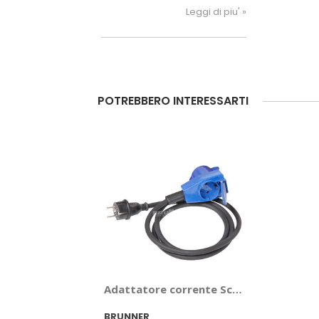
dell’Italia o su un'altra strada
Leggi di piu' »
panoramica? Scopri i marchi
Brunner
POTREBBERO INTERESSARTI
Adattatore corrente Schuko/CEE - BRU
BRUNNER