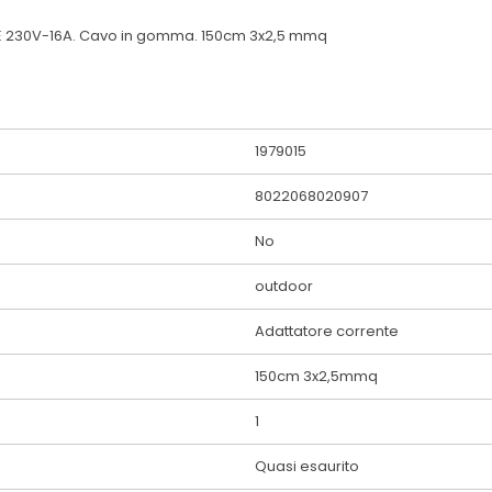
CE 230V-16A. Cavo in gomma. 150cm 3x2,5 mmq
1979015
8022068020907
No
outdoor
Adattatore corrente
150cm 3x2,5mmq
1
Quasi esaurito