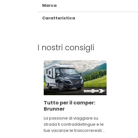
Marca
Caratteristica
I nostri consigli
Tutto per il camper:
Brunner
La passione di viaggiare su
strada ti contraddistingue e le
tue vacanze le trascorreresti
guidando alla scoperta