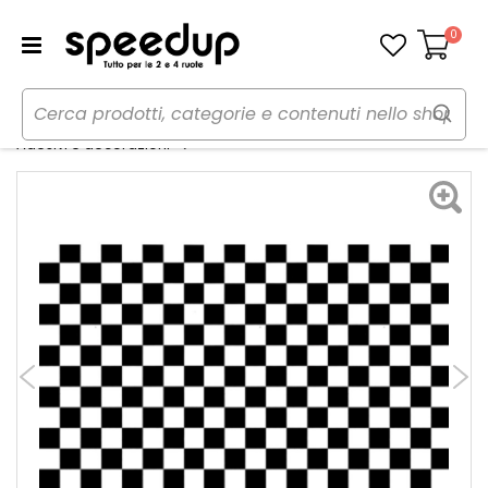
0
Carrello
Home
Auto
Tuning esterno e pellicole
Adesivi Scacchi Maxi - GAT
Adesivi e decorazioni