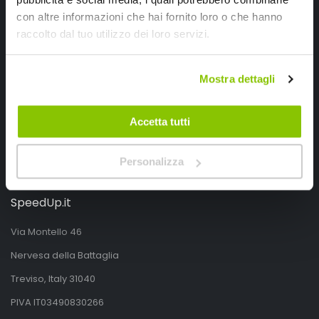
con altre informazioni che hai fornito loro o che hanno
raccolto dal tuo utilizzo dei loro servizi.
Segui SPEEDUP.IT
Mostra dettagli
Accetta tutti
Personalizza
SpeedUp.it
Via Montello 46
Nervesa della Battaglia
Treviso, Italy 31040
PIVA IT03490830266