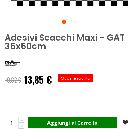
Adesivi Scacchi Maxi - GAT
35x50cm
13,85 €
Prezzo
19,82 €
Quasi esaurito
speciale
Aggiungi al Carrello