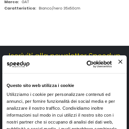
GAT
Bianco/nero 35x50cm
Iscriviti alla newsletter Speedup
Ricevi subito uno sconto del 10% per il tuo primo acquisto online!
Questo sito web utilizza i cookie
Utilizziamo i cookie per personalizzare contenuti ed
annunci, per fornire funzionalità dei social media e per
analizzare il nostro traffico. Condividiamo inoltre
Ho letto e accettato il documento
privacy policy
informazioni sul modo in cui utilizzi il nostro sito con i
nostri partner che si occupano di analisi dei dati web,
Iscrivimi
pubblicità e social media, i quali potrebbero combinarle