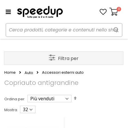
0
Carrello
Filtra per
Home
Accessori esterni auto
Auto
Copriauto antigrandine
Imposta
Ordina per
la
direzione
Mostra
decrescente