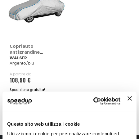
Copriauto
antigrandine
Comfort Protect
WALSER
Argento/blu
A partire da
108,90 €
Spedizione gratuita!
Mostra
Questo sito web utilizza i cookie
Utilizziamo i cookie per personalizzare contenuti ed