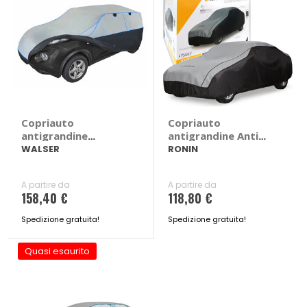
Copriauto
Copriauto
antigrandine
antigrandine Anti
Comfort Protect
Hail con schiuma
WALSER
RONIN
Suv
assorbente
A partire da
A partire da
158,40 €
118,80 €
Spedizione gratuita!
Spedizione gratuita!
Quasi esaurito