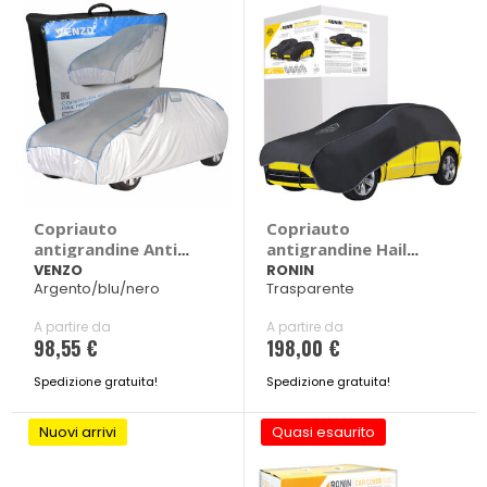
Copriauto
Copriauto
antigrandine Anti
antigrandine Hail
Hail
Protector
VENZO
RONIN
Argento/blu/nero
Trasparente
A partire da
A partire da
98,55 €
198,00 €
Spedizione gratuita!
Spedizione gratuita!
Nuovi arrivi
Quasi esaurito