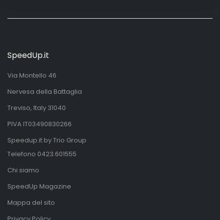
SpeedUp.it
Via Montello 46
Nervesa della Battaglia
Treviso, Italy 31040
PIVA IT03490830266
Speedup.it by Trio Group
Telefono
0423.601555
Chi siamo
SpeedUp Magazine
Mappa del sito
Privacy Policy