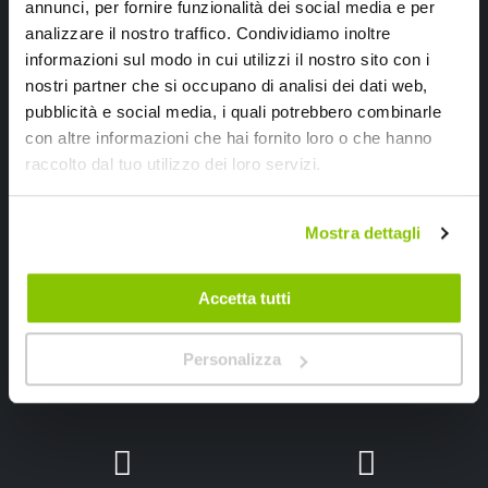
annunci, per fornire funzionalità dei social media e per
Iscriviti alla newsletter Speedup
analizzare il nostro traffico. Condividiamo inoltre
informazioni sul modo in cui utilizzi il nostro sito con i
Ricevi subito uno sconto del 10% per il tuo primo acquisto online!
nostri partner che si occupano di analisi dei dati web,
pubblicità e social media, i quali potrebbero combinarle
con altre informazioni che hai fornito loro o che hanno
raccolto dal tuo utilizzo dei loro servizi.
Mostra dettagli
Ho letto e accettato il documento
privacy policy
Iscrivimi
Accetta tutti
Personalizza
Segui SPEEDUP.IT