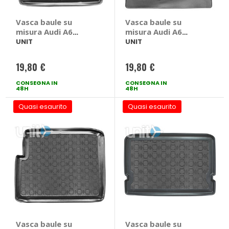
Vasca baule su
Vasca baule su
misura Audi A6
misura Audi A6
AVANT 2005> - UNIT
BERLINA 2004> -
UNIT
UNIT
Audi A6 AVANT 2005
UNIT Audi A6
> C6
BERLINA 2004 > C6
19,80 €
19,80 €
CONSEGNA IN
CONSEGNA IN
48H
48H
Quasi esaurito
Quasi esaurito
Vasca baule su
Vasca baule su