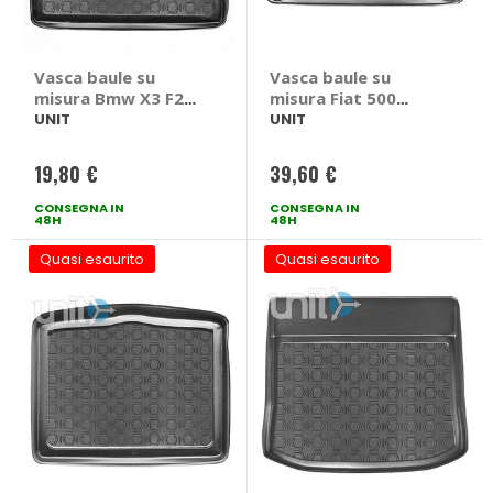
Vasca baule su
Vasca baule su
misura Bmw X3 F25
misura Fiat 500
2010>2017 - UNIT
2007> - UNIT Fiat
UNIT
UNIT
Bmw X3 F25 2010 >
500 2007 >
2017
19,80 €
39,60 €
CONSEGNA IN
CONSEGNA IN
48H
48H
Quasi esaurito
Quasi esaurito