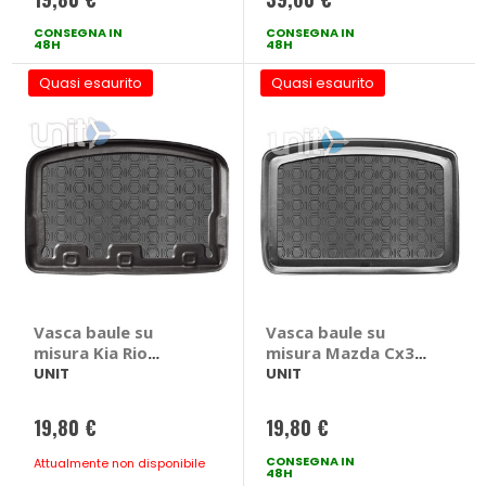
RUOTA DI SCORTA
NORMALE
CONSEGNA IN
CONSEGNA IN
48H
48H
Quasi esaurito
Quasi esaurito
Vasca baule su
Vasca baule su
misura Kia Rio
misura Mazda Cx3
2017> - UNIT Kia Rio
2015> - UNIT Mazda
UNIT
UNIT
2017 >
Cx3 2015 >
19,80 €
19,80 €
CONSEGNA IN
Attualmente non disponibile
48H