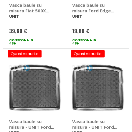
Vasca baule su
Vasca baule su
misura Fiat 500X
misura Ford Edge
2014> - UNIT Fiat
2016> - UNIT Ford
UNIT
UNIT
500X 2014 >
Edge 2016 >
39,60 €
19,80 €
CONSEGNA IN
CONSEGNA IN
48H
48H
Quasi esaurito
Quasi esaurito
Vasca baule su
Vasca baule su
misura - UNIT Ford
misura - UNIT Ford