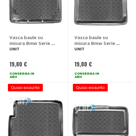
Vasca baule su
Vasca baule su
misura Bmw Serie 1
misura Bmw Serie 2
F20 2011> - UNIT
F45 Active Tourer
UNIT
UNIT
Bmw Serie 1 F20
2014>2021 - UNIT
2011 >
Bmw Serie 2 F45
19,80 €
19,80 €
Active Tourer 2014
> 2021
CONSEGNA IN
CONSEGNA IN
48H
48H
Quasi esaurito
Quasi esaurito