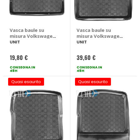
Vasca baule su
Vasca baule su
misura Volkswagen
misura Volkswagen
Tiguan 2015> - UNIT
Touran 2015> -
UNIT
UNIT
Volkswagen Tiguan
UNIT Volkswagen
2015 >
Touran 2015 >
19,80 €
39,60 €
CONSEGNA IN
CONSEGNA IN
48H
48H
Quasi esaurito
Quasi esaurito