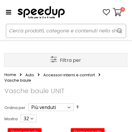
0
Carrello
Filtra per
Home
Auto
Accessori interni e comfort
Vasche baule
Vasche baule UNIT
Imposta
Ordina per
la
direzione
Mostra
decrescente
Quasi esaurito
Quasi esaurito