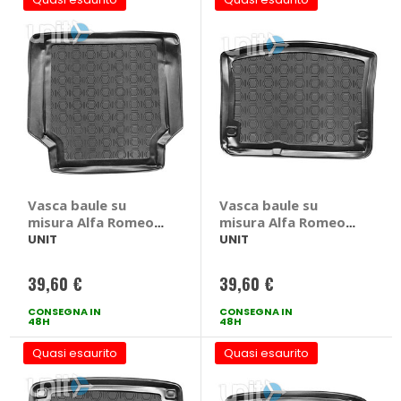
Vasca baule su
Vasca baule su
misura Alfa Romeo
misura Alfa Romeo
Giulia 2017> - UNIT
Giulietta 2010> -
UNIT
UNIT
Alfa Romeo Giulia
UNIT Alfa Romeo
2017 >
Giulietta 2010 >
39,60 €
39,60 €
CONSEGNA IN
CONSEGNA IN
48H
48H
Quasi esaurito
Quasi esaurito