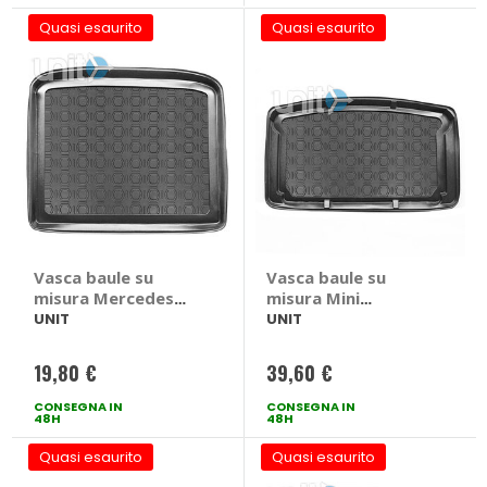
Quasi esaurito
Quasi esaurito
Vasca baule su
Vasca baule su
misura Mercedes
misura Mini
Glk X 204 2009> -
Countryman R60
UNIT
UNIT
UNIT Mercedes Glk
2010>2016 - UNIT
X 204 2009 >
Mini Countryman
19,80 €
39,60 €
R60 2010 > 2016
Pianale alto
CONSEGNA IN
CONSEGNA IN
48H
48H
Quasi esaurito
Quasi esaurito