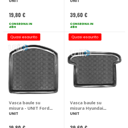
Fiesta
Focus
UNIT
UNIT
19,80 €
39,60 €
CONSEGNA IN
CONSEGNA IN
48H
48H
Quasi esaurito
Quasi esaurito
Vasca baule su
Vasca baule su
misura - UNIT Ford
misura Hyundai
Mondeo
Tucson 2015>2019 -
UNIT
UNIT
UNIT Hyundai
Tucson 2015 > 2019
19,80 €
39,60 €