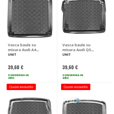
Vasca baule su
Vasca baule su
misura Audi A4
misura Audi Q5
AVANT 2008>2015 -
2008>2016 - UNIT
UNIT
UNIT
UNIT Audi A4
Audi Q5 2008 > 2016
AVANT 2008 > 2015
39,60 €
39,60 €
B8
CONSEGNA IN
CONSEGNA IN
48H
48H
Quasi esaurito
Quasi esaurito