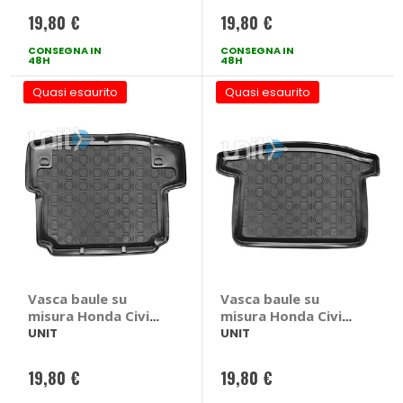
2007
19,80 €
19,80 €
CONSEGNA IN
CONSEGNA IN
48H
48H
Quasi esaurito
Quasi esaurito
Vasca baule su
Vasca baule su
misura Honda Civic
misura Honda Civic
STATION WAGON
2012>2016 - UNIT
UNIT
UNIT
2014> - UNIT Honda
Honda Civic 2012 >
Civic STATION
2016
19,80 €
19,80 €
WAGON 2014 >