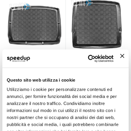
Vasca baule su
Vasca baule su
misura Nissan
misura Opel Insignia
Qashqai 2014>2021
STATION WAGON
UNIT
UNIT
- UNIT Nissan
2009> - UNIT Opel
Questo sito web utilizza i cookie
Qashqai 2014 >
Insignia STATION
39,60 €
19,80 €
2021
WAGON 2009 >
Utilizziamo i cookie per personalizzare contenuti ed
CONSEGNA IN
CONSEGNA IN
annunci, per fornire funzionalità dei social media e per
48H
48H
analizzare il nostro traffico. Condividiamo inoltre
Quasi esaurito
Quasi esaurito
informazioni sul modo in cui utilizzi il nostro sito con i
nostri partner che si occupano di analisi dei dati web,
pubblicità e social media, i quali potrebbero combinarle