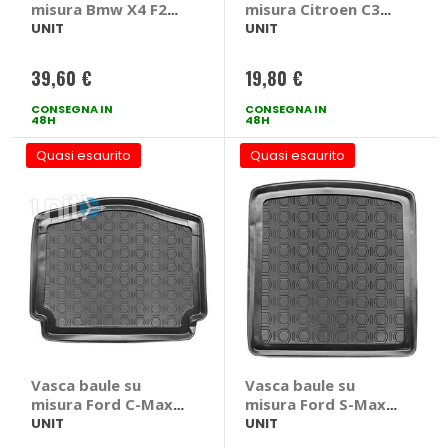
misura Bmw X4 F26
misura Citroen C3
2014>2017 - UNIT
Aircross 2017> -
UNIT
UNIT
Bmw X4 F26 2014 >
UNIT Citroen C3
2017
Aircross 2017 >
39,60 €
19,80 €
CONSEGNA IN
CONSEGNA IN
48H
48H
Quasi esaurito
Quasi esaurito
Vasca baule su
Vasca baule su
misura Ford C-Max
misura Ford S-Max
2003>2007 - UNIT
2015> - UNIT Ford
UNIT
UNIT
Ford C-Max 2003 >
S-Max 2015 >