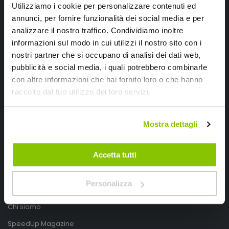
Utilizziamo i cookie per personalizzare contenuti ed
annunci, per fornire funzionalità dei social media e per
analizzare il nostro traffico. Condividiamo inoltre
informazioni sul modo in cui utilizzi il nostro sito con i
nostri partner che si occupano di analisi dei dati web,
pubblicità e social media, i quali potrebbero combinarle
con altre informazioni che hai fornito loro o che hanno
SpeedUp.it
raccolto dal tuo utilizzo dei loro servizi.
Via Montello 46
Mostra dettagli
Nervesa della Battaglia
Treviso, Italy 31040
Accetta tutti
PIVA IT03490830266
Speedup.it by Trio Group
Personalizza
Telefono
0423.601555
Chi siamo
SpeedUp Magazine