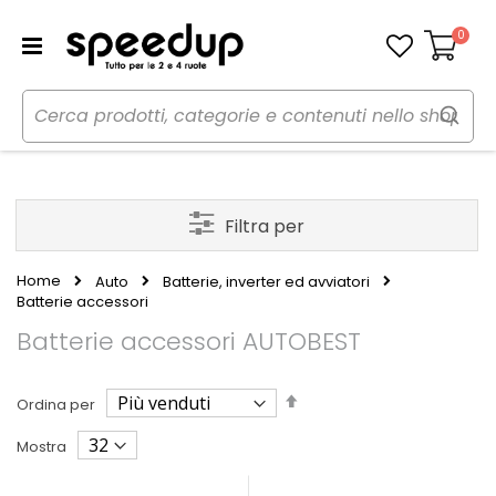
0
Carrello
Filtra per
Home
Auto
Batterie, inverter ed avviatori
Batterie accessori
Batterie accessori AUTOBEST
Imposta
Ordina per
la
direzione
Mostra
decrescente