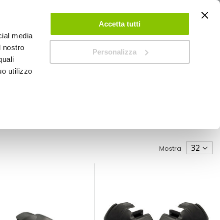
ACCEDI
CREA UN ACCOUNT
CONTATTACI
Accetta tutti
cial media
0
Carrello
l nostro
Personalizza
quali
o utilizzo
SPEEDUP MAGAZINE
Mostra