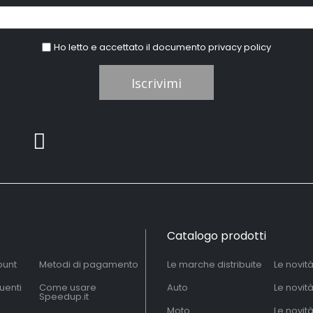
Ho letto e accettato il documento
privacy policy
Iscrivimi
Catalogo prodotti
ount
Metodi di pagamento
Le marche distribuite
Le novit
uenti
Come usare
Auto
Le novit
Speedup.it
Moto
Le novità