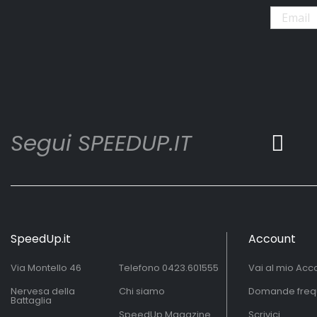
Segui SPEEDUP.IT
SpeedUp.it
Account
Via Montello 46
Telefono
0423.601555
Vai al mio Acc
Nervesa della
Chi siamo
Domande freq
Battaglia
SpeedUp Magazine
Scrivici