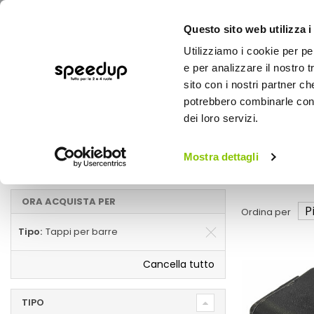
Questo sito web utilizza i
Utilizziamo i cookie per pe
e per analizzare il nostro t
sito con i nostri partner ch
potrebbero combinarle con a
AUTO
MOTO
BICI
OUTD
dei loro servizi.
Home
Accessori cargo
Auto
Portaggio e carico
Mostra dettagli
Tappi per barre
ORA ACQUISTA PER
Ordina per
Tipo
Tappi per barre
Cancella tutto
TIPO