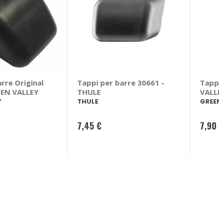
rre Original
Tappi per barre 30661 -
Tapp
REEN VALLEY
THULE
VALL
Y
THULE
GREE
7,45 €
7,90