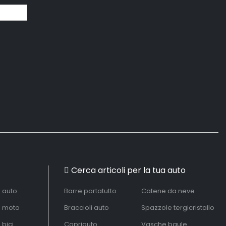
Cerca articoli per la tua auto
à auto
Barre portatutto
Catene da neve
à moto
Braccioli auto
Spazzole tergicristallo
 bici
Copriauto
Vasche baule