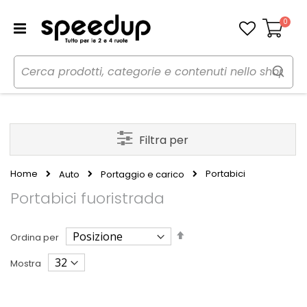
0
Carrello
Filtra per
Home
Portabici
Auto
Portaggio e carico
Portabici fuoristrada
Imposta
Ordina per
la
direzione
Mostra
decrescente