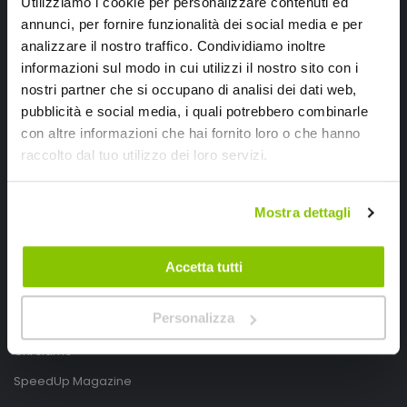
Utilizziamo i cookie per personalizzare contenuti ed
annunci, per fornire funzionalità dei social media e per
analizzare il nostro traffico. Condividiamo inoltre
informazioni sul modo in cui utilizzi il nostro sito con i
nostri partner che si occupano di analisi dei dati web,
pubblicità e social media, i quali potrebbero combinarle
con altre informazioni che hai fornito loro o che hanno
SpeedUp.it
raccolto dal tuo utilizzo dei loro servizi.
Via Montello 46
Nervesa della Battaglia
Mostra dettagli
Treviso, Italy 31040
PIVA IT03490830266
Accetta tutti
Speedup.it by Trio Group
Personalizza
Telefono
0423.601555
Chi siamo
SpeedUp Magazine