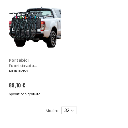
Portabici
fuoristrada
Tailgate Pad -
NORDRIVE
NORDRIVE
89,10 €
Spedizione gratuita!
Mostra