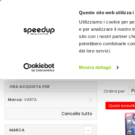
Questo sito web utilizza i
Utilizziamo i cookie per pe
e per analizzare il nostro t
sito con i nostri partner ch
potrebbero combinarle con a
AUTO
MOTO
BICI
OUTD
dei loro servizi.
Home
Torce
Auto
Utensili, lampade da lavoro e torce
Mostra dettagli
Torce e lampade da lavoro VARTA
ORA ACQUISTA PER
Ordina per
Marca
VARTA
Quasi esaurit
Cancella tutto
MARCA