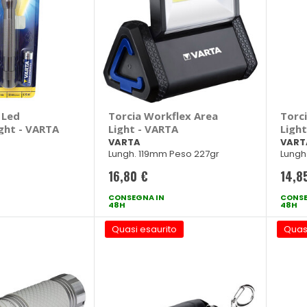
 Led
Torcia Workflex Area
Torc
ght - VARTA
Light - VARTA
Ligh
VARTA
VART
Lungh. 119mm Peso 227gr
Lungh
16,80 €
14,8
CONSEGNA IN
CONSE
48H
48H
Quasi esaurito
Quas