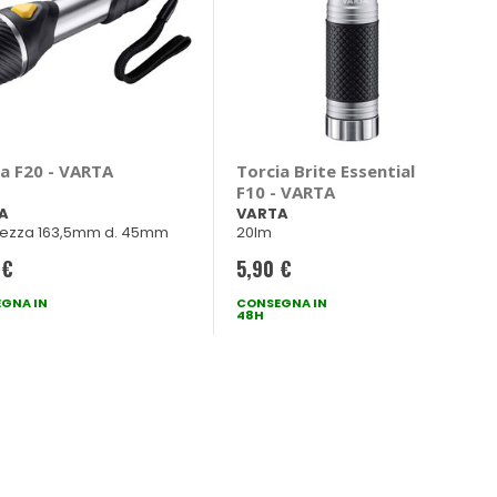
ia F20 - VARTA
Torcia Brite Essential
F10 - VARTA
A
VARTA
ezza 163,5mm d. 45mm
20lm
 €
5,90 €
GNA IN
CONSEGNA IN
48H