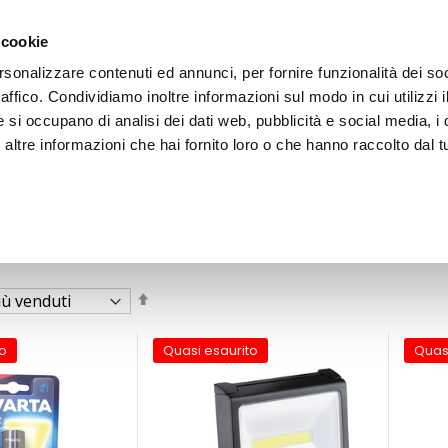
 cookie
rsonalizzare contenuti ed annunci, per fornire funzionalità dei so
raffico. Condividiamo inoltre informazioni sul modo in cui utilizzi i
e si occupano di analisi dei dati web, pubblicità e social media, i 
ltre informazioni che hai fornito loro o che hanno raccolto dal tu
OOR
 e lampade da lavoro
Imposta
la
direzione
decrescente
o
Quasi esaurito
Quas