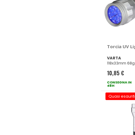
Torcia UV Li
VARTA
118x33mm 68g
10,85 €
CONSEGNA IN
48H
Quasi esaurit