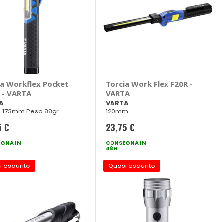
ia Workflex Pocket
Torcia Work Flex F20R -
t - VARTA
VARTA
A
VARTA
. 173mm Peso 88gr
120mm
5 €
23,75 €
GNA IN
CONSEGNA IN
48H
i esaurito
Quasi esaurito