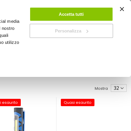
ACCEDI
CREA UN ACCOUNT
CONTATTACI
Accetta tutti
cial media
0
Carrello
l nostro
Personalizza
quali
o utilizzo
SPEEDUP MAGAZINE
Mostra
i esaurito
Quasi esaurito