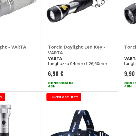
ght - VARTA
Torcia Daylight Led Key -
Torc
VARTA
VARTA
VART
Lunghezza 94mm d. 26,50mm
Lungh
6,90 €
9,90
CONSEGNA IN
CONSE
48H
48H
o
Quasi esaurito