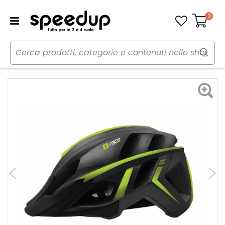
0
Carrello
Home
Bici
Caschi bici
Casco
Casco bici MTB B-Race