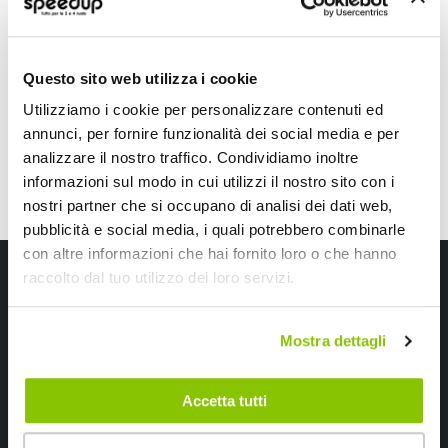
39,60 €
A partire da
29,70 €
Questo sito web utilizza i cookie
Utilizziamo i cookie per personalizzare contenuti ed
annunci, per fornire funzionalità dei social media e per
analizzare il nostro traffico. Condividiamo inoltre
informazioni sul modo in cui utilizzi il nostro sito con i
nostri partner che si occupano di analisi dei dati web,
pubblicità e social media, i quali potrebbero combinarle
con altre informazioni che hai fornito loro o che hanno
Iscriviti alla newsletter Speedup
raccolto dal tuo utilizzo dei loro servizi.
Ricevi subito uno sconto del 10% per il tuo primo acquisto online!
Mostra dettagli
Accetta tutti