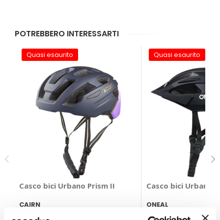
POTREBBERO INTERESSARTI
Quasi esaurito
Quasi esaurito
Casco bici Urbano Prism II
Casco bici Urbano O
CAIRN
ONEAL
Nero Tg S/M 52-58cm