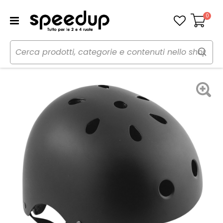
0
Carrello
Home
Bici
Caschi bici
Casco
Casco bici Urbano Bomber