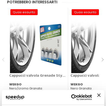
POTREBBERO INTERESSARTI
Quasi esaurito
Quasi esaurito
Cappucci valvola Grenade Style - WEKGO
Cappucci valvola G
WEKGO
WEKGO
Nero/cromo Granata
Nero Granata
6,95 €
6,95 €
CONSEGNA IN 48H
CONSEGNA IN 48H