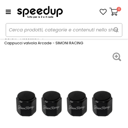
0
Carrello
Home
Auto
Gomme, cerchi e freni
Cerchi - Accessori
Cappucci valvola Arcade - SIMONI RACING