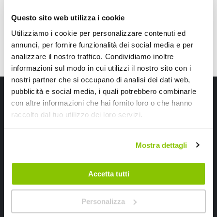
Questo sito web utilizza i cookie
Utilizziamo i cookie per personalizzare contenuti ed
annunci, per fornire funzionalità dei social media e per
analizzare il nostro traffico. Condividiamo inoltre
informazioni sul modo in cui utilizzi il nostro sito con i
nostri partner che si occupano di analisi dei dati web,
Iscriviti alla newsletter Speedup
pubblicità e social media, i quali potrebbero combinarle
con altre informazioni che hai fornito loro o che hanno
Ricevi subito uno sconto del 10% per il tuo primo acquisto online!
raccolto dal tuo utilizzo dei loro servizi.
Mostra dettagli
Accetta tutti
Ho letto e accettato il documento
privacy policy
Personalizza
Iscrivimi