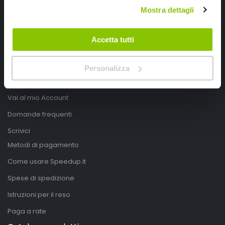
Mostra dettagli
Mappa del sito
Privacy Policy
Accetta tutti
Cookies Policy
Modifica consensi
Personalizza
Account
Vai al mio Account
Domande frequenti
Scrivici
Metodi di pagamento
Come usare Speedup.it
Spese di spedizione
Istruzioni per il reso
Paga a rate