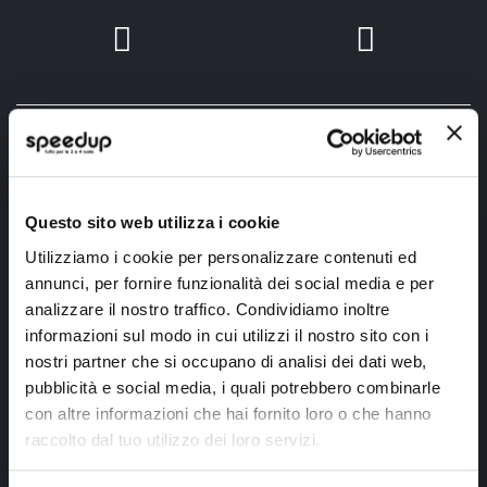
SpeedUp.it
Questo sito web utilizza i cookie
Via Montello 46
Utilizziamo i cookie per personalizzare contenuti ed
Nervesa della Battaglia
annunci, per fornire funzionalità dei social media e per
Treviso, Italy 31040
analizzare il nostro traffico. Condividiamo inoltre
informazioni sul modo in cui utilizzi il nostro sito con i
PIVA IT03490830266
nostri partner che si occupano di analisi dei dati web,
Speedup.it by Trio Group
pubblicità e social media, i quali potrebbero combinarle
Telefono
0423.601555
con altre informazioni che hai fornito loro o che hanno
raccolto dal tuo utilizzo dei loro servizi.
Chi siamo
SpeedUp Magazine