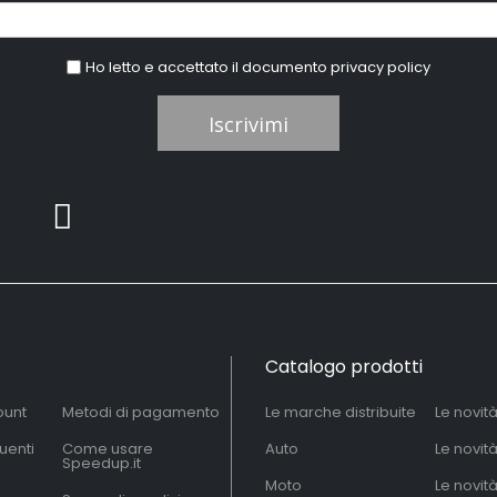
Ho letto e accettato il documento
privacy policy
Iscrivimi
Catalogo prodotti
ount
Metodi di pagamento
Le marche distribuite
Le novit
uenti
Come usare
Auto
Le novit
Speedup.it
Moto
Le novità