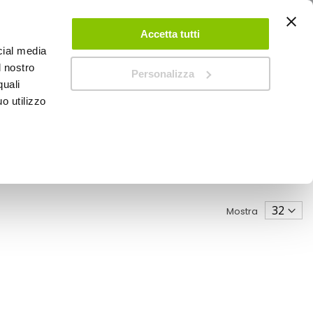
ACCEDI
CREA UN ACCOUNT
CONTATTACI
Accetta tutti
cial media
0
Carrello
l nostro
Personalizza
quali
o utilizzo
SPEEDUP MAGAZINE
Mostra