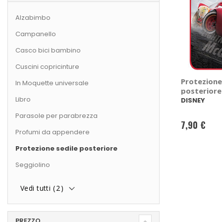
Alzabimbo
Campanello
Casco bici bambino
Cuscini copricinture
Protezione
In Moquette universale
posteriore
Libro
DISNEY
DISNEY
Parasole per parabrezza
7,90 €
Profumi da appendere
Protezione sedile posteriore
Seggiolino
Vedi tutti (
2
)
PREZZO