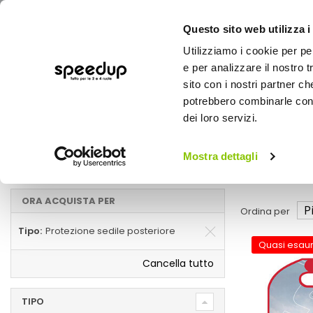
Questo sito web utilizza i
Utilizziamo i cookie per pe
e per analizzare il nostro t
sito con i nostri partner ch
potrebbero combinarle con a
AUTO
MOTO
BICI
OUTD
dei loro servizi.
Home
Marche
DISNEY - Protezione sedile posteriore
Mostra dettagli
Protezione sedile posteriore
ORA ACQUISTA PER
Ordina per
Tipo
Protezione sedile posteriore
Quasi esaur
Cancella tutto
TIPO