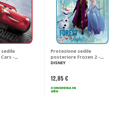
 sedile
Protezione sedile
 Cars -
posteriore Frozen 2 -
DISNEY
DISNEY
12,85 €
CONSEGNA IN
48H