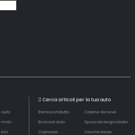
Cerca articoli per la tua auto
à auto
Barre portatutto
Catene da neve
à moto
Braccioli auto
Spazzole tergicristallo
 bici
Copriauto
Vasche baule