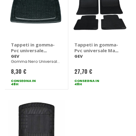
Tappeti in gomma-
Tappeti in gomma-
Pvc universale
Pvc universale Max
Rondino - GEV
- GEV
GEV
GEV
Gomma Nero Universale
47x34cm
8,30 €
27,70 €
CONSEGNA IN
CONSEGNA IN
48H
48H