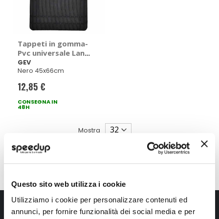
Tappeti in gomma-
Pvc universale Land
- GEV
GEV
Nero 45x66cm
12,85 €
CONSEGNA IN
48H
Mostra
Questo sito web utilizza i cookie
Utilizziamo i cookie per personalizzare contenuti ed
Iscriviti alla newsletter Speedup
annunci, per fornire funzionalità dei social media e per