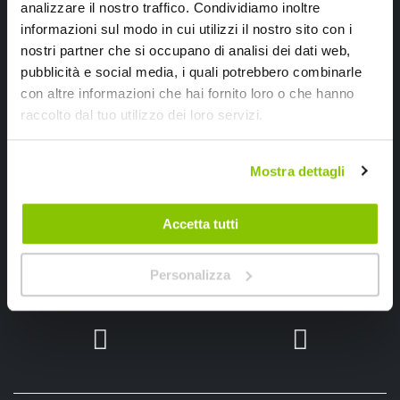
analizzare il nostro traffico. Condividiamo inoltre
Ricevi subito uno sconto del 10% per il tuo primo acquisto online!
informazioni sul modo in cui utilizzi il nostro sito con i
nostri partner che si occupano di analisi dei dati web,
pubblicità e social media, i quali potrebbero combinarle
con altre informazioni che hai fornito loro o che hanno
raccolto dal tuo utilizzo dei loro servizi.
Ho letto e accettato il documento
privacy policy
Mostra dettagli
Iscrivimi
Accetta tutti
Segui SPEEDUP.IT
Personalizza