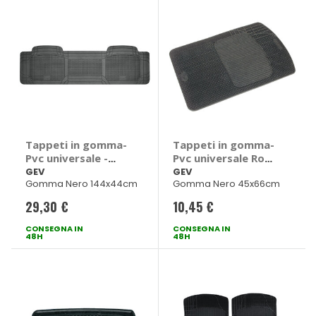
Tappeti in gomma-
Tappeti in gomma-
Pvc universale -
Pvc universale Rock
GEV
- GEV
GEV
GEV
Gomma Nero 144x44cm
Gomma Nero 45x66cm
29,30 €
10,45 €
CONSEGNA IN
CONSEGNA IN
48H
48H