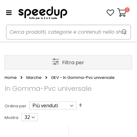
0
Carrello
Filtra per
Home
Marche
GEV - In Gomma-Pvc universale
In Gomma-Pvc universale
Imposta
Ordina per
la
direzione
Mostra
decrescente