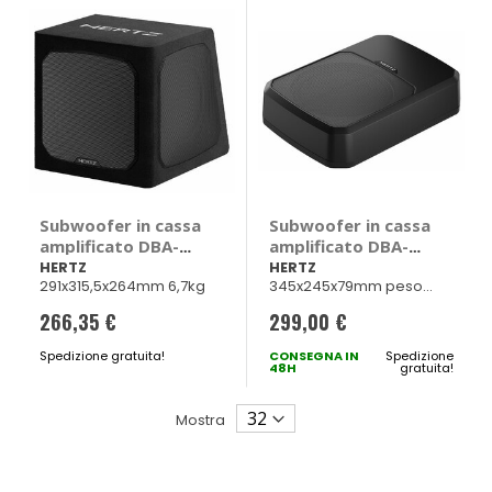
Subwoofer in cassa
Subwoofer in cassa
amplificato DBA-
amplificato DBA-
201 - HERTZ
201F - HERTZ
HERTZ
HERTZ
291x315,5x264mm 6,7kg
345x245x79mm peso
4,3kg
266,35 €
299,00 €
Spedizione gratuita!
CONSEGNA IN
Spedizione
48H
gratuita!
Mostra