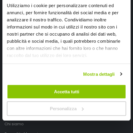
Utilizziamo i cookie per personalizzare contenuti ed
annunci, per fornire funzionalità dei social media e per
analizzare il nostro traffico. Condividiamo inoltre
informazioni sul modo in cui utilizzi il nostro sito con i
nostri partner che si occupano di analisi dei dati web,
pubblicità e social media, i quali potrebbero combinarle
con altre informazioni che hai fornito loro o che hanno
SpeedUp.it
raccolto dal tuo utilizzo dei loro servizi.
Via Montello 46
Mostra dettagli
Nervesa della Battaglia
Treviso, Italy 31040
Accetta tutti
PIVA IT03490830266
Speedup.it by Trio Group
Personalizza
Telefono
0423.601555
Chi siamo