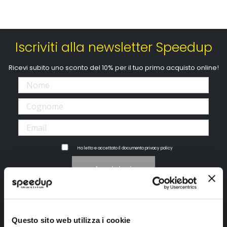
Iscriviti alla newsletter Speedup
Ricevi subito uno sconto del 10% per il tuo primo acquisto online!
Ho letto e accettato il documento
privacy policy
Iscrivimi
Segui SPEEDUP.IT
Questo sito web utilizza i cookie