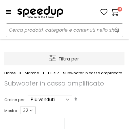
0
Carrello
Filtra per
Home
Marche
HERTZ - Subwoofer in cassa amplificato
Subwoofer in cassa amplificato
Imposta
Ordina per
la
direzione
Mostra
decrescente