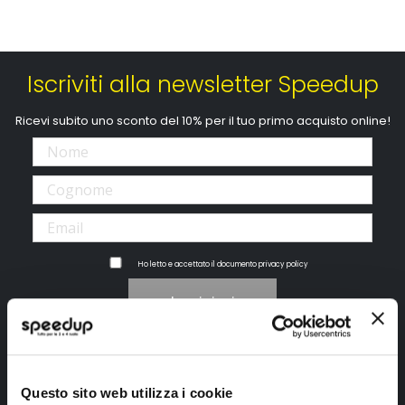
Iscriviti alla newsletter Speedup
Ricevi subito uno sconto del 10% per il tuo primo acquisto online!
Ho letto e accettato il documento
privacy policy
Iscrivimi
Segui SPEEDUP.IT
Questo sito web utilizza i cookie