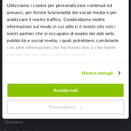
Utilizziamo i cookie per personalizzare contenuti ed
annunci, per fornire funzionalità dei social media e per
analizzare il nostro traffico. Condividiamo inoltre
informazioni sul modo in cui utilizzi il nostro sito con i
nostri partner che si occupano di analisi dei dati web,
pubblicità e social media, i quali potrebbero combinarle
con altre informazioni che hai fornito loro o che hanno
SpeedUp.it
raccolto dal tuo utilizzo dei loro servizi.
Via Montello 46
Mostra dettagli
Nervesa della Battaglia
Treviso, Italy 31040
Accetta tutti
PIVA IT03490830266
Speedup.it by Trio Group
Personalizza
Telefono
0423.601555
Chi siamo