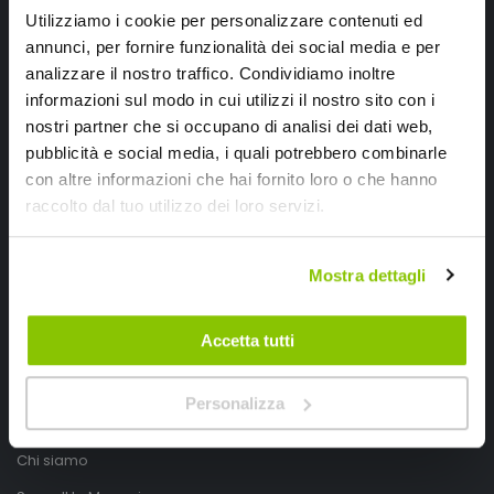
Utilizziamo i cookie per personalizzare contenuti ed
annunci, per fornire funzionalità dei social media e per
analizzare il nostro traffico. Condividiamo inoltre
informazioni sul modo in cui utilizzi il nostro sito con i
nostri partner che si occupano di analisi dei dati web,
pubblicità e social media, i quali potrebbero combinarle
con altre informazioni che hai fornito loro o che hanno
SpeedUp.it
raccolto dal tuo utilizzo dei loro servizi.
Via Montello 46
Mostra dettagli
Nervesa della Battaglia
Treviso, Italy 31040
Accetta tutti
PIVA IT03490830266
Speedup.it by Trio Group
Personalizza
Telefono
0423.601555
Chi siamo