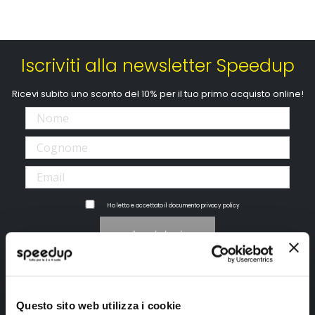
Iscriviti alla newsletter Speedup
Ricevi subito uno sconto del 10% per il tuo primo acquisto online!
Ho letto e accettato il documento
privacy policy
Iscrivimi
Segui SPEEDUP.IT
Questo sito web utilizza i cookie