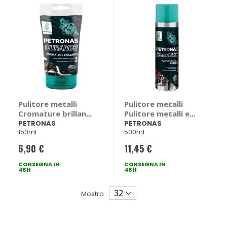
Pulitore metalli
Pulitore metalli
Cromature brillanti
Pulitore metalli e
moto Petronas
catene Petronas
PETRONAS
PETRONAS
150ml
500ml
Durance -
Durance -
PETRONAS
PETRONAS
6,90 €
11,45 €
CONSEGNA IN
CONSEGNA IN
48H
48H
Mostra