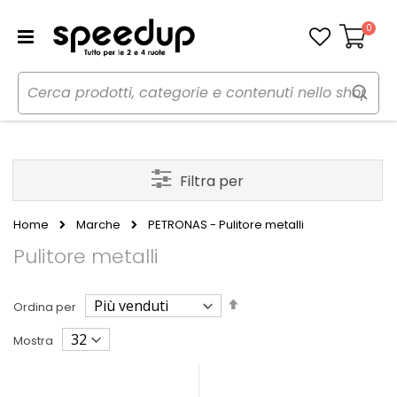
0
Carrello
Filtra per
Home
Marche
PETRONAS - Pulitore metalli
Pulitore metalli
Imposta
Ordina per
la
direzione
Mostra
decrescente