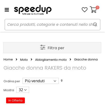
0
Carrello
Filtra per
Home
Giacche donna
Moto
Abbigliamento moto
Giacche donna RAKERS da moto
Imposta
Ordina per
la
direzione
Mostra
decrescente
In Offerta