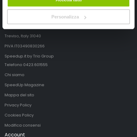
SpeedUp.it
Via Montello 46
Personalizza
Nervesa della Battaglia
Treviso, Italy 31040
PIVA IT03490830266
Speedup.it by Trio Group
Telefono
0423.601555
Chi siamo
SpeedUp Magazine
Mappa del sito
Privacy Policy
Cookies Policy
Modifica consensi
Account