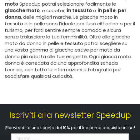
moto
Speedup potrai selezionare facilmente le
giacche moto
, e scooter,
in tessuto
o
in pelle
,
per
donna
, delle migliori marche. Le
giacche moto in
tessuto
o in pelle sono l’ideale per l’uso cittadino o per il
turismo, per farti sentire sempre comoda e sicura
senza tralasciare la tua femminilità. Oltre alle
giacche
moto da donna in pelle
e tessuto potrai scegliere su
una vasta gamma di
giacche estive per moto da
donna
più adatta alle tue esigente. Ogni giacca moto
donna è corredata da una approfondita scheda
tecnica, con tutte le informazioni e fotografie per
soddisfare qualsiasi curiosità.
Iscriviti alla newsletter Speedup
Ricevi subito uno sconto del 10% per il tuo primo acquisto online!