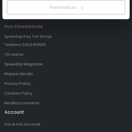
Nervesa della Battaglia
Personalizza
Treviso, Italy 31040
PIVA IT03490830266
Speedup.it by Trio Group
Telefono
0423.601555
Chi siamo
SpeedUp Magazine
Mappa del sito
Privacy Policy
Cookies Policy
Modifica consensi
Account
Vai al mio Account