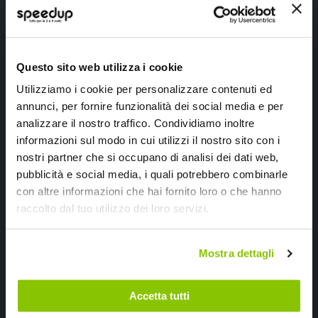
Ho letto e accettato il documento
privacy policy
Questo sito web utilizza i cookie
Iscrivimi
Utilizziamo i cookie per personalizzare contenuti ed
annunci, per fornire funzionalità dei social media e per
Segui SPEEDUP.IT
analizzare il nostro traffico. Condividiamo inoltre
informazioni sul modo in cui utilizzi il nostro sito con i
nostri partner che si occupano di analisi dei dati web,
pubblicità e social media, i quali potrebbero combinarle
con altre informazioni che hai fornito loro o che hanno
raccolto dal tuo utilizzo dei loro servizi.
Mostra dettagli
SpeedUp.it
Accetta tutti
Via Montello 46