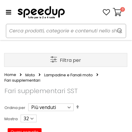
0
Carrello
Filtra per
Home
Moto
Lampadine e Fanali moto
Fari supplementari
Fari supplementari SST
Imposta
Ordina per
la
direzione
Mostra
decrescente
Quasi esaurito