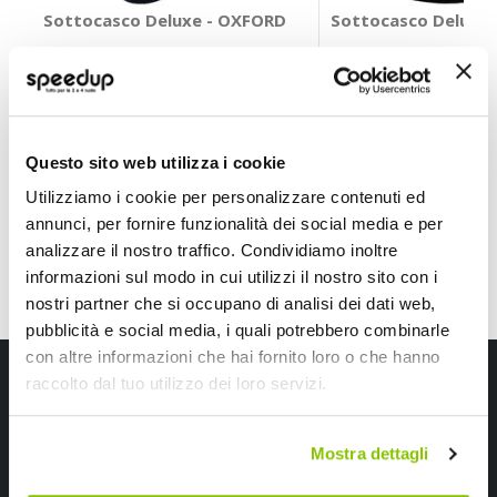
Sottocasco Deluxe - OXFORD
Sottocasco Deluxe
OXFORD
OXFORD
Seta Nero
Merino Nero
29,70 €
24,75 €
CONSEGNA IN 48H
CONSEGNA IN 48H
Questo sito web utilizza i cookie
Utilizziamo i cookie per personalizzare contenuti ed
annunci, per fornire funzionalità dei social media e per
analizzare il nostro traffico. Condividiamo inoltre
informazioni sul modo in cui utilizzi il nostro sito con i
nostri partner che si occupano di analisi dei dati web,
pubblicità e social media, i quali potrebbero combinarle
con altre informazioni che hai fornito loro o che hanno
Iscriviti alla newsletter Speedup
raccolto dal tuo utilizzo dei loro servizi.
Ricevi subito uno sconto del 10% per il tuo primo acquisto online!
Mostra dettagli