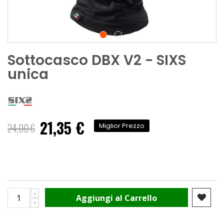
Sottocasco DBX V2 - SIXS
unica
21,35 €
Prezzo
24,00 €
Miglior Prezzo
speciale
Aggiungi al Carrello