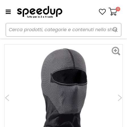
0
Carrello
Home
Moto
Caschi moto
Caschi accessori
Sottocasco DBX V2 - SIXS