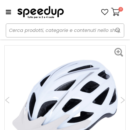
0
Carrello
Home
Bici
Caschi bici
Casco
Casco bici MTB Talon