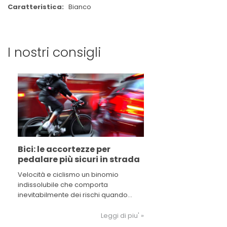
Bianco
I nostri consigli
Bici: le accortezze per
pedalare più sicuri in strada
Velocità e ciclismo un binomio
indissolubile che comporta
inevitabilmente dei rischi quando
siamo in strada. La tecnologia ci viene
incontro e prendendo alcuni
Leggi di piu' »
accorgimenti possiamo diminuire il