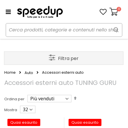
0
Carrello
Filtra per
Home
Accessori esterni auto
Auto
Accessori esterni auto TUNING GURU
Imposta
Ordina per
la
direzione
Mostra
decrescente
Quasi esaurito
Quasi esaurito