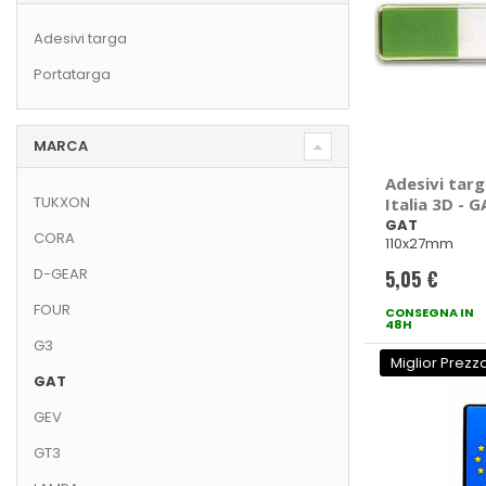
Adesivi targa
Portatarga
MARCA
Adesivi tar
TUKXON
Italia 3D - 
GAT
CORA
110x27mm
D-GEAR
5,05 €
FOUR
CONSEGNA IN
48H
G3
Miglior Prezz
GAT
GEV
GT3