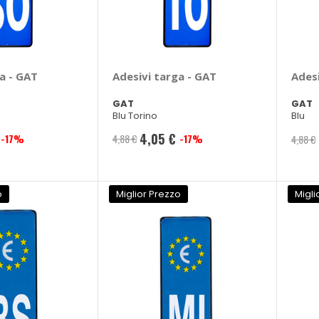
a - GAT
Adesivi targa - GAT
Ades
GAT
GAT
Blu Torino
Blu
4,05 €
-17%
4,88 €
-17%
4,88 €
Prezzo
speciale
o
Miglior Prezzo
Migli