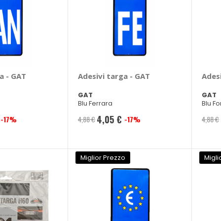
a - GAT
Adesivi targa - GAT
Adesi
GAT
GAT
Blu Ferrara
Blu F
4,05 €
-17%
4,88 €
-17%
4,88 €
Prezzo
speciale
Miglior Prezzo
Migli