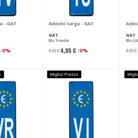
a - GAT
Adesivi targa - GAT
Adesi
GAT
GAT
Blu Trieste
Blu U
4,05 €
-17%
4,88 €
-17%
4,88 €
Prezzo
speciale
o
Miglior Prezzo
Migli