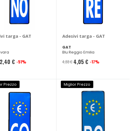
vi targa - GAT
Adesivi targa - GAT
GAT
ovara
Blu Reggio Emilia
2,40 €
4,05 €
-51%
4,88 €
-17%
Prezzo
Prezzo
speciale
speciale
or Prezzo
Miglior Prezzo