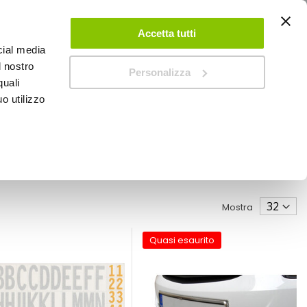
ACCEDI
CREA UN ACCOUNT
CONTATTACI
Accetta tutti
cial media
0
Carrello
l nostro
Personalizza
quali
o utilizzo
SPEEDUP MAGAZINE
Mostra
Quasi esaurito