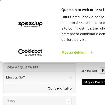
Questo sito web utilizza i
Utilizziamo i cookie per pe
e per analizzare il nostro t
sito con i nostri partner ch
potrebbero combinarle con a
AUTO
MOTO
BICI
OUTD
dei loro servizi.
Home
Accessori esterni auto
Auto
Mostra dettagli
Accessori esterni auto GAT
ORA ACQUISTA PER
Ordina per
Marca
GAT
Miglior Prezz
Cancella tutto
TIPO