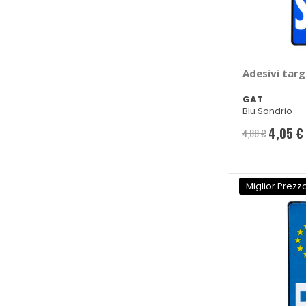
Adesivi targ
GAT
Blu Sondrio
4,05 €
4,88 €
Prezzo
speciale
Miglior Prezz