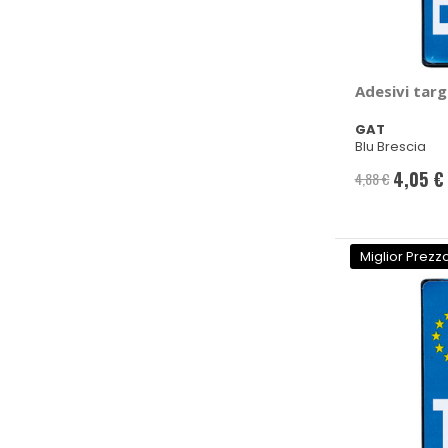
Adesivi targ
GAT
Blu Brescia
4,05 €
4,88 €
Prezzo
speciale
Miglior Prezz