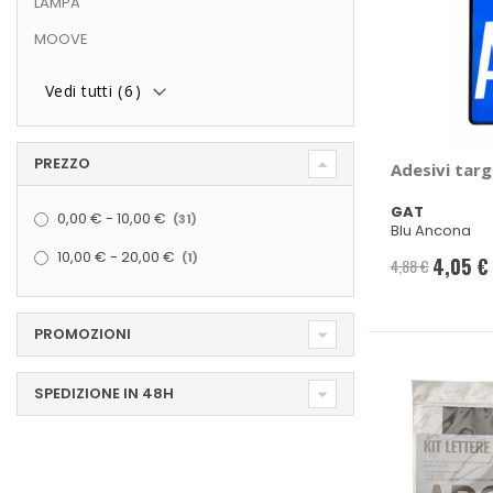
LAMPA
MOOVE
Vedi tutti (
6
)
PREZZO
Adesivi targ
elementi
GAT
0,00 €
-
10,00 €
31
Blu Ancona
elemento
10,00 €
-
20,00 €
1
4,05 €
4,88 €
Prezzo
speciale
PROMOZIONI
SPEDIZIONE IN 48H