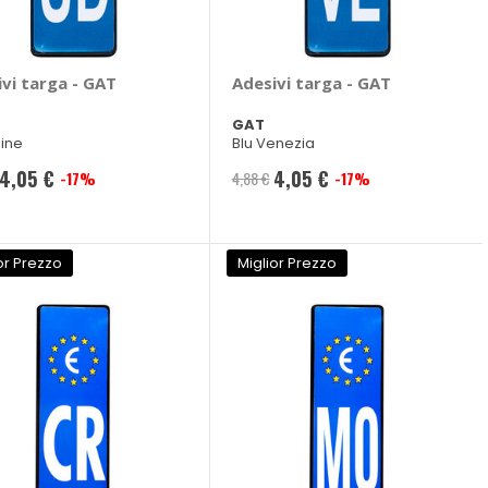
vi targa - GAT
Adesivi targa - GAT
GAT
dine
Blu Venezia
4,05 €
4,05 €
-17%
4,88 €
-17%
Prezzo
Prezzo
speciale
speciale
or Prezzo
Miglior Prezzo