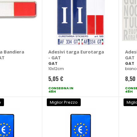
ga Bandiera
Adesivi targa Eurotarga
Adesi
GAT
- GAT
GAT
GAT
GAT
10x12cm
bianc
5,05 €
8,50
CONSEGNA IN
CONSE
48H
48H
o
Miglior Prezzo
Migli