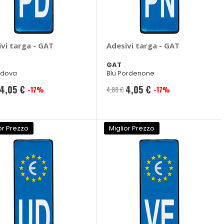
vi targa - GAT
Adesivi targa - GAT
GAT
adova
Blu Pordenone
4,05 €
4,05 €
-17%
4,88 €
-17%
Prezzo
Prezzo
speciale
speciale
or Prezzo
Miglior Prezzo