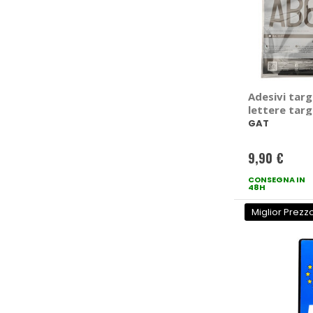
Adesivi targ
lettere targ
agricoli - G
GAT
9,90 €
CONSEGNA IN
48H
Miglior Prezz