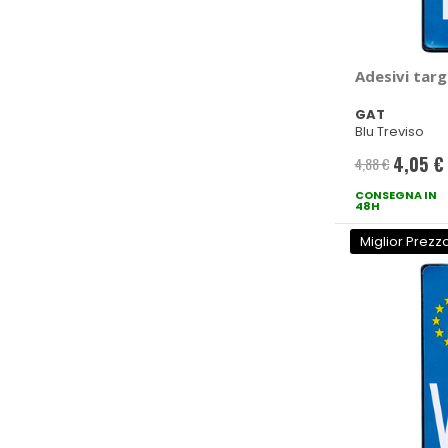
Adesivi targ
GAT
Blu Treviso
4,05 €
4,88 €
Prezzo
CONSEGNA IN
speciale
48H
Miglior Prezz