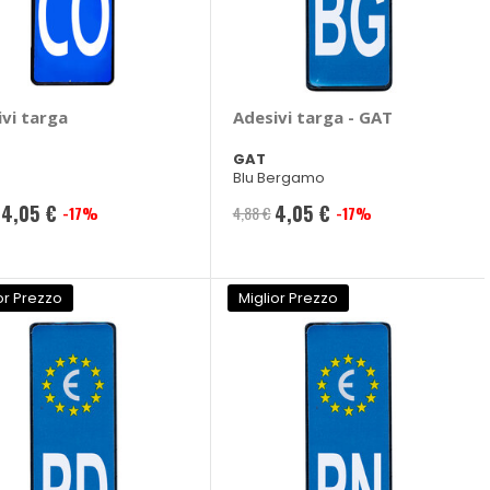
ivi targa
Adesivi targa - GAT
GAT
Blu Bergamo
4,05 €
4,05 €
-17%
4,88 €
-17%
Prezzo
speciale
or Prezzo
Miglior Prezzo