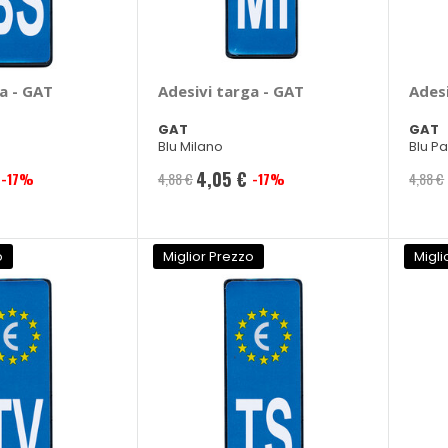
a - GAT
Adesivi targa - GAT
Adesi
GAT
GAT
Blu Milano
Blu P
4,05 €
-17%
4,88 €
-17%
4,88 €
Prezzo
speciale
o
Miglior Prezzo
Migli