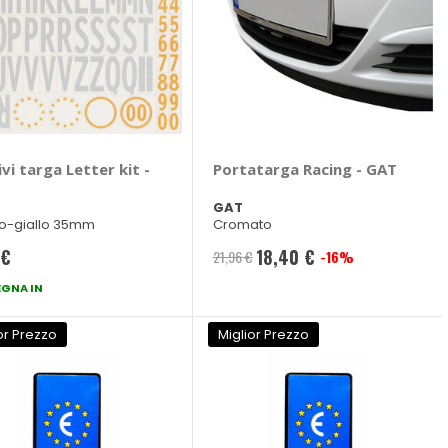
vi targa Letter kit -
Portatarga Racing - GAT
GAT
o-giallo 35mm
Cromato
 €
18,40 €
21,96 €
-16%
Prezzo
GNA IN
speciale
or Prezzo
Miglior Prezzo