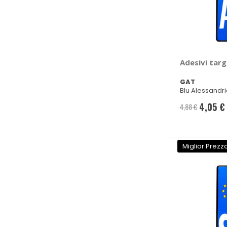
Adesivi targ
GAT
Blu Alessandri
4,05 €
4,88 €
Prezzo
speciale
Miglior Prezz