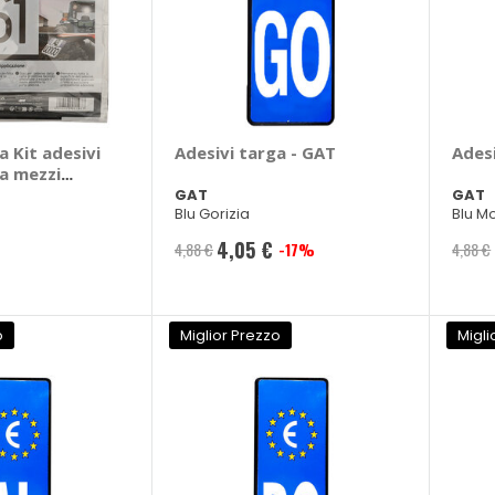
a Kit adesivi
Adesivi targa - GAT
Adesi
a mezzi
AT
GAT
GAT
Blu Gorizia
Blu M
4,05 €
4,88 €
-17%
4,88 €
Prezzo
speciale
o
Miglior Prezzo
Migli