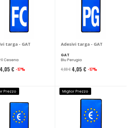
vi targa - GAT
Adesivi targa - GAT
GAT
orlì Cesena
Blu Perugia
4,05 €
4,05 €
-17%
4,88 €
-17%
Prezzo
Prezzo
speciale
speciale
or Prezzo
Miglior Prezzo