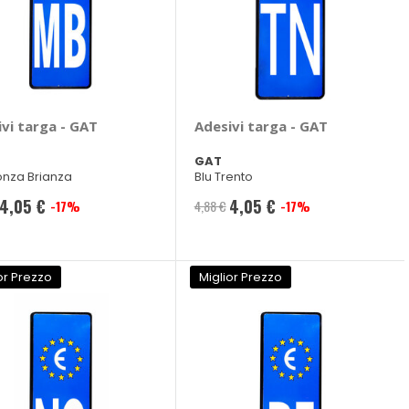
vi targa - GAT
Adesivi targa - GAT
GAT
onza Brianza
Blu Trento
4,05 €
4,05 €
-17%
4,88 €
-17%
Prezzo
Prezzo
speciale
speciale
or Prezzo
Miglior Prezzo