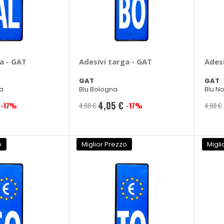
a - GAT
Adesivi targa - GAT
Adesi
GAT
GAT
a
Blu Bologna
Blu N
4,05 €
-17%
4,88 €
-17%
4,88 €
Prezzo
speciale
o
Miglior Prezzo
Migli