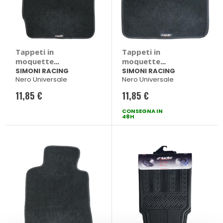
Tappeti in
Tappeti in
moquette
moquette
universale Solo -
universale Solo -
SIMONI RACING
SIMONI RACING
Nero Universale
Nero Universale
SIMONI RACING
SIMONI RACING
11,85 €
11,85 €
CONSEGNA IN
48H