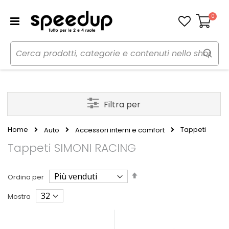
0
Carrello
Filtra per
Home
Tappeti
Auto
Accessori interni e comfort
Tappeti SIMONI RACING
Imposta
Ordina per
la
direzione
Mostra
decrescente