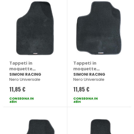
Tappeti in
Tappeti in
moquette
moquette
universale Solo -
universale Solo -
SIMONI RACING
SIMONI RACING
Nero Universale
Nero Universale
SIMONI RACING
SIMONI RACING
11,85 €
11,85 €
CONSEGNA IN
CONSEGNA IN
48H
48H