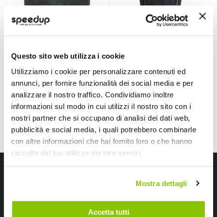
Tappeti in
Tappeti in gomma-
moquette
Pvc universale
universale Solo -
Universal Rubber -
SIMONI RACING
SIMONI RACING
Nero Universale
Gomma Nero Anteriore
SIMONI RACING
SIMONI RACING
Questo sito web utilizza i cookie
Universale
11,85 €
11,85 €
Utilizziamo i cookie per personalizzare contenuti ed
CONSEGNA IN
CONSEGNA IN
annunci, per fornire funzionalità dei social media e per
48H
48H
analizzare il nostro traffico. Condividiamo inoltre
informazioni sul modo in cui utilizzi il nostro sito con i
Mostra
nostri partner che si occupano di analisi dei dati web,
pubblicità e social media, i quali potrebbero combinarle
con altre informazioni che hai fornito loro o che hanno
raccolto dal tuo utilizzo dei loro servizi.
Iscriviti alla newsletter Speedup
Mostra dettagli
Ricevi subito uno sconto del 10% per il tuo primo acquisto online!
Accetta tutti