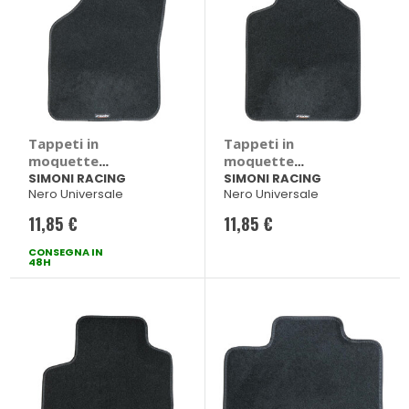
Tappeti in
Tappeti in
moquette
moquette
universale Solo -
universale Solo -
SIMONI RACING
SIMONI RACING
Nero Universale
Nero Universale
SIMONI RACING
SIMONI RACING
11,85 €
11,85 €
CONSEGNA IN
48H