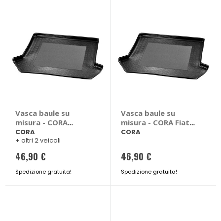
Vasca baule su
Vasca baule su
misura - CORA
misura - CORA Fiat
Mercedes Citan, T
Panda
CORA
CORA
+ altri 2 veicoli
Class, Nissan
Townstar, Renault
46,90 €
46,90 €
Kangoo
Spedizione gratuita!
Spedizione gratuita!