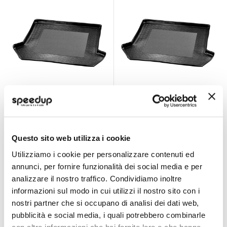
Vasca baule su
Vasca baule su
misura - CORA Fiat
misura - CORA Fiat
Qubo
Tipo
CORA
CORA
Questo sito web utilizza i cookie
46,90 €
46,90 €
Utilizziamo i cookie per personalizzare contenuti ed
Spedizione gratuita!
Spedizione gratuita!
annunci, per fornire funzionalità dei social media e per
analizzare il nostro traffico. Condividiamo inoltre
informazioni sul modo in cui utilizzi il nostro sito con i
nostri partner che si occupano di analisi dei dati web,
pubblicità e social media, i quali potrebbero combinarle