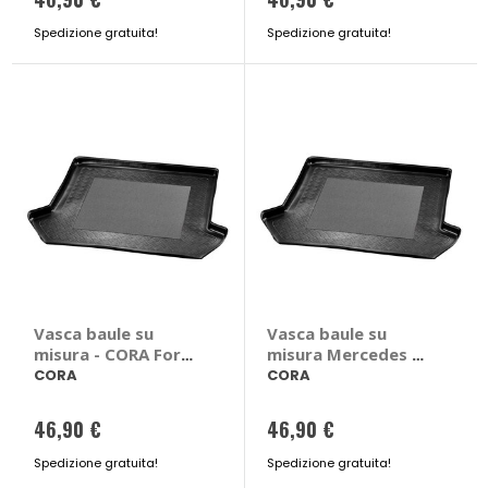
GPL 2006 > 2014
Spedizione gratuita!
Spedizione gratuita!
Vasca baule su
Vasca baule su
misura - CORA Ford
misura Mercedes C
Edge
Class W205
CORA
CORA
2014>2021 - CORA
Mercedes C Class
46,90 €
46,90 €
W205 2014 > 2021 4
porte
Spedizione gratuita!
Spedizione gratuita!