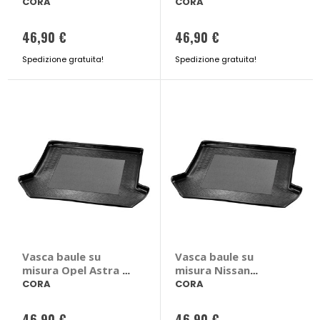
Talisman 2015> -
Renault Megane
CORA
CORA
CORA Renault
Talisman 2015 > 4
46,90 €
46,90 €
porte
Spedizione gratuita!
Spedizione gratuita!
Vasca baule su
Vasca baule su
misura Opel Astra K
misura Nissan
SW 2015>2022 -
Qashqai J10 GPL
CORA
CORA
CORA Opel Astra K
2006>2014 - CORA
SW 2015 > 2022
Nissan Qashqai J10
46,90 €
46,90 €