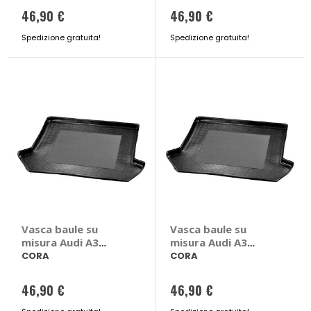
2015 > 2024
8W 2015 > 2024 4
46,90 €
46,90 €
porte
Spedizione gratuita!
Spedizione gratuita!
Vasca baule su
Vasca baule su
misura Audi A3
misura Audi A3
Sportback 8V
Sedan 2013>2020 -
CORA
CORA
2012>2020 - CORA
CORA Audi A3 Sedan
Audi A3 Sportback
2013 > 2020 4 porte
46,90 €
46,90 €
8V 2012 > 2020 5
porte pianale alto