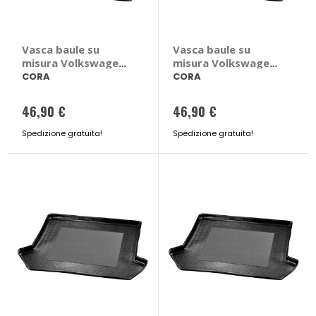
Vasca baule su
Vasca baule su
misura Volkswagen
misura Volkswagen
Touran II 2015> -
Caddy IV 2015>2020
CORA
CORA
CORA Volkswagen
- CORA Volkswagen
Touran II 2015 > 5
Caddy IV 2015 >
46,90 €
46,90 €
posti
2020 5 posti
Spedizione gratuita!
Spedizione gratuita!