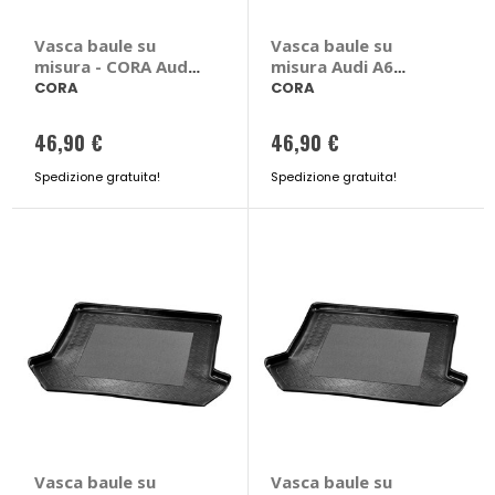
Vasca baule su
Vasca baule su
misura - CORA Audi
misura Audi A6
Q7
Avant 2011>2018 -
CORA
CORA
CORA Audi A6 Avant
2011 > 2018
46,90 €
46,90 €
Spedizione gratuita!
Spedizione gratuita!
Vasca baule su
Vasca baule su