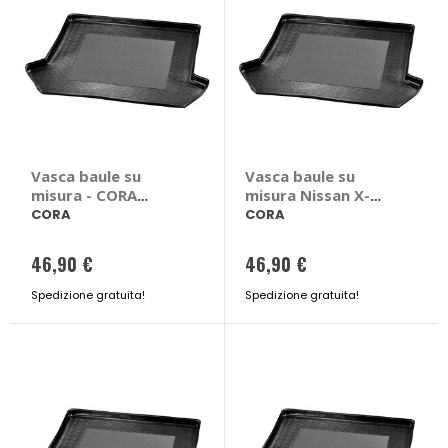
Vasca baule su
Vasca baule su
misura - CORA
misura Nissan X-
Skoda Yeti
Trail 2014>2022 -
CORA
CORA
CORA Nissan X-Trail
2014 > 2022 5 posti
46,90 €
46,90 €
Spedizione gratuita!
Spedizione gratuita!