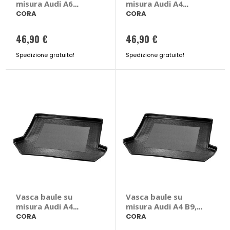
misura Audi A6
misura Audi A4
2011>2018 - CORA
Allroad B9, 8W
CORA
CORA
Audi A6 2011 > 2018
2016>2024 - CORA
4 porte
Audi A4 Allroad B9,
46,90 €
46,90 €
8W 2016 > 2024
Spedizione gratuita!
Spedizione gratuita!
Vasca baule su
Vasca baule su
misura Audi A4
misura Audi A4 B9,
Avant 2015>2024 -
8W 2015>2024 -
CORA
CORA
CORA Audi A4 Avant
CORA Audi A4 B9,