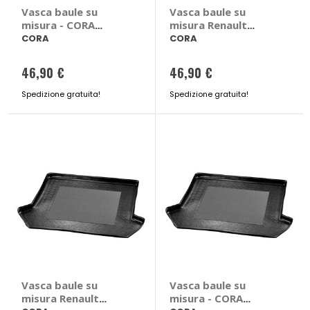
Vasca baule su
Vasca baule su
misura - CORA
misura Renault
Toyota Verso
Scenic IV corta
CORA
CORA
2016> - CORA
Renault Scenic IV
46,90 €
46,90 €
corta 2016 >
Spedizione gratuita!
Spedizione gratuita!
Vasca baule su
Vasca baule su
misura Renault
misura - CORA