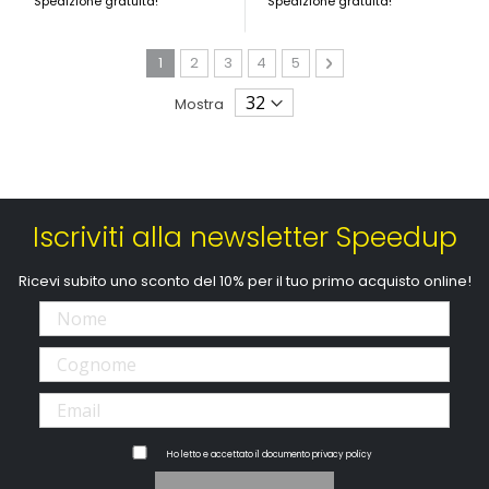
Spedizione gratuita!
Spedizione gratuita!
Pagina
Attualmente stai leggendo la pagina
Pagina
Pagina
Pagina
Pagina
Pagina
Avanti
1
2
3
4
5
Mostra
Iscriviti alla newsletter Speedup
Ricevi subito uno sconto del 10% per il tuo primo acquisto online!
Ho letto e accettato il documento
privacy policy