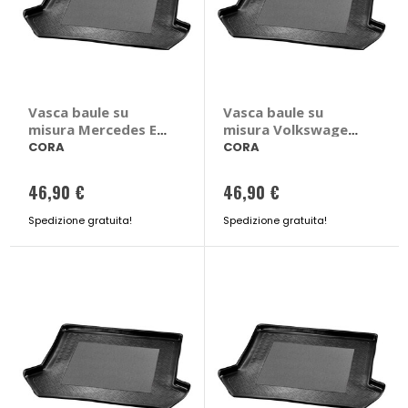
Vasca baule su
Vasca baule su
misura Mercedes E
misura Volkswagen
Class W213
Tiguan II 2016>2023
CORA
CORA
2016>2023 - CORA
- CORA Volkswagen
Mercedes E Class
Tiguan II 2016 >
46,90 €
46,90 €
W213 2016 > 2023 4
2023 con ruota di
porte
scorta e pianale
Spedizione gratuita!
Spedizione gratuita!
alto