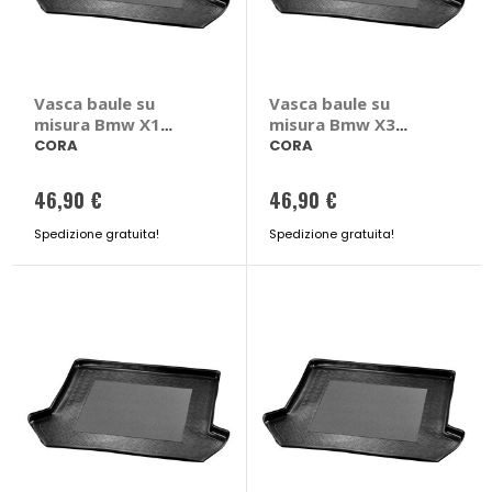
Vasca baule su
Vasca baule su
misura Bmw X1
misura Bmw X3
2015>2022 - CORA
2010>2017 - CORA
CORA
CORA
Bmw X1 2015 > 2022
Bmw X3 2010 > 2017
46,90 €
46,90 €
Spedizione gratuita!
Spedizione gratuita!