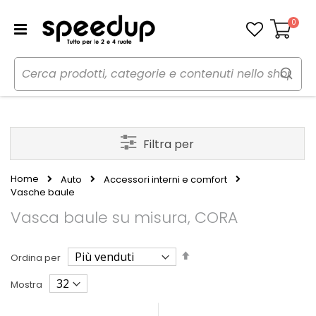
0
Carrello
Filtra per
Home
Auto
Accessori interni e comfort
Vasche baule
Vasca baule su misura, CORA
Imposta
Ordina per
la
direzione
Mostra
decrescente