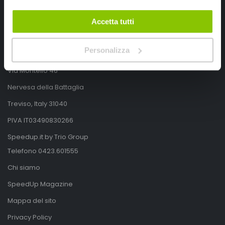
Accetta tutti
SpeedUp.it
Personalizza
Via Montello 46
Nervesa della Battaglia
Treviso, Italy 31040
PIVA IT03490830266
Speedup.it by Trio Group
Telefono
0423.601555
Chi siamo
SpeedUp Magazine
Mappa del sito
Privacy Policy