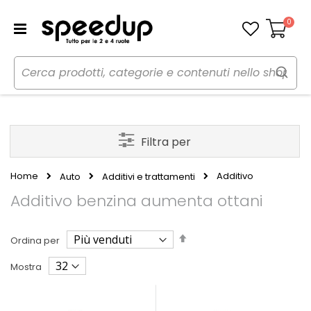
0
Carrello
Filtra per
Home
Additivo
Auto
Additivi e trattamenti
Additivo benzina aumenta ottani
Imposta
Ordina per
la
direzione
Mostra
decrescente