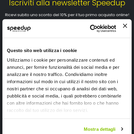
Iscriviti alla newsletter Speedup
Ricevi subito uno sconto del 10% per il tuo primo acquisto online!
Questo sito web utilizza i cookie
Utilizziamo i cookie per personalizzare contenuti ed
Ho letto e accettato il documento
privacy policy
annunci, per fornire funzionalità dei social media e per
Iscrivimi
analizzare il nostro traffico. Condividiamo inoltre
informazioni sul modo in cui utilizzi il nostro sito con i
nostri partner che si occupano di analisi dei dati web,
Segui SPEEDUP.IT
pubblicità e social media, i quali potrebbero combinarle
con altre informazioni che hai fornito loro o che hanno
raccolto dal tuo utilizzo dei loro servizi.
Mostra dettagli