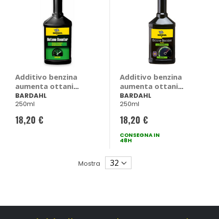
Additivo benzina
Additivo benzina
aumenta ottani
aumenta ottani
Octane Booster -
Benzina Octane
BARDAHL
BARDAHL
250ml
250ml
BARDAHL
Booster - BARDAHL
18,20 €
18,20 €
CONSEGNA IN
48H
Mostra