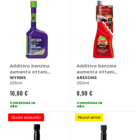
Additivo benzina
Additivo benzina
aumenta ottani
aumenta ottani
Octan 10+ - WYNNS
Octane Booster -
WYNNS
AREXONS
325ml
250ml
AREXONS
16,80 €
8,90 €
CONSEGNA IN
CONSEGNA IN
48H
48H
Quasi esaurito
Nuovi arrivi