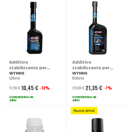
Additivo
Additivo
stabilizzante per
stabilizzante per
AdBlue Crystal
AdBlue Crystal
WYNNS
WYNNS
125ml
500ml
Clean & Protect -
Clean & Protect -
WYNNS
WYNNS
10,45 €
21,35 €
11,96 €
-13%
23,00 €
-7%
Prezzo
Prezzo
CONSEGNA IN
speciale
CONSEGNA IN
speciale
48H
48H
Nuovi arrivi