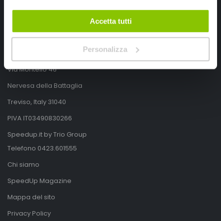
Accetta tutti
SpeedUp.it
Personalizza
Via Montello 46
Nervesa della Battaglia
Treviso, Italy 31040
PIVA IT03490830266
Speedup.it by Trio Group
Telefono
0423.601555
Chi siamo
SpeedUp Magazine
Mappa del sito
Privacy Policy