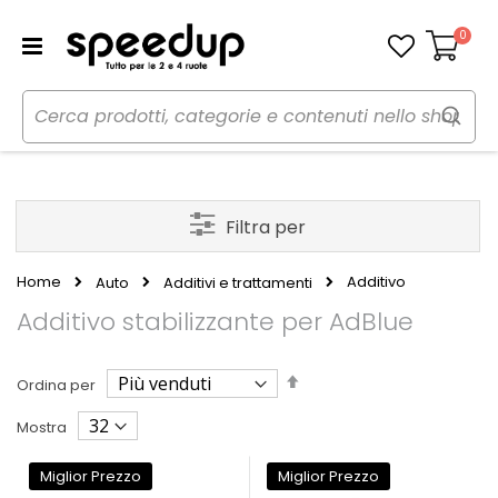
0
Carrello
Filtra per
Home
Additivo
Auto
Additivi e trattamenti
Additivo stabilizzante per AdBlue
Imposta
Ordina per
la
direzione
Mostra
decrescente
Miglior Prezzo
Miglior Prezzo