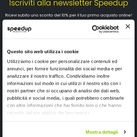
Iscriviti alla newsletter Speedup
Ricevi subito uno sconto del 10% per il tuo primo acquisto online!
Questo sito web utilizza i cookie
Utilizziamo i cookie per personalizzare contenuti ed
Ho letto e accettato il documento
privacy policy
annunci, per fornire funzionalità dei social media e per
Iscrivimi
analizzare il nostro traffico. Condividiamo inoltre
informazioni sul modo in cui utilizzi il nostro sito con i
nostri partner che si occupano di analisi dei dati web,
Segui SPEEDUP.IT
pubblicità e social media, i quali potrebbero combinarle
con altre informazioni che hai fornito loro o che hanno
raccolto dal tuo utilizzo dei loro servizi.
Mostra dettagli