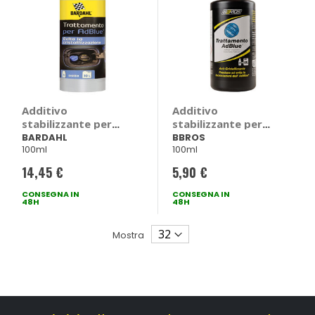
Additivo
Additivo
stabilizzante per
stabilizzante per
AdBlue Optiblue -
AdBlue - BBROS
BARDAHL
BBROS
100ml
100ml
BARDAHL
14,45 €
5,90 €
CONSEGNA IN
CONSEGNA IN
48H
48H
Mostra