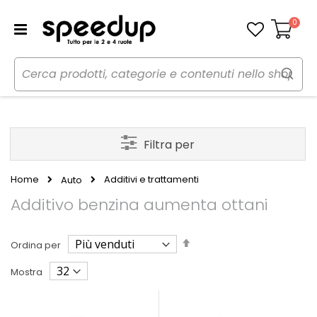
0
Carrello
Filtra per
Home
Additivi e trattamenti
Auto
Additivo benzina aumenta ottani
Imposta
Ordina per
la
direzione
Mostra
decrescente