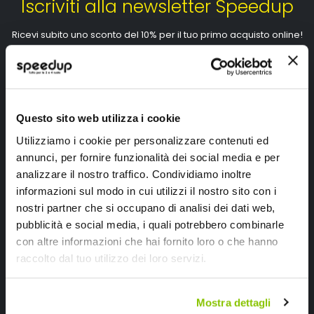
Iscriviti alla newsletter Speedup
Ricevi subito uno sconto del 10% per il tuo primo acquisto online!
Questo sito web utilizza i cookie
Utilizziamo i cookie per personalizzare contenuti ed
Ho letto e accettato il documento
privacy policy
annunci, per fornire funzionalità dei social media e per
Iscrivimi
analizzare il nostro traffico. Condividiamo inoltre
informazioni sul modo in cui utilizzi il nostro sito con i
nostri partner che si occupano di analisi dei dati web,
Segui SPEEDUP.IT
pubblicità e social media, i quali potrebbero combinarle
con altre informazioni che hai fornito loro o che hanno
raccolto dal tuo utilizzo dei loro servizi.
Mostra dettagli