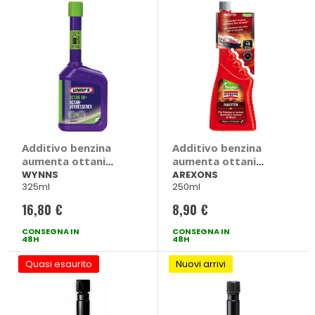
Additivo benzina
Additivo benzina
aumenta ottani
aumenta ottani
Octan 10+ - WYNNS
Octane Booster -
WYNNS
AREXONS
325ml
250ml
AREXONS
16,80 €
8,90 €
CONSEGNA IN
CONSEGNA IN
48H
48H
Quasi esaurito
Nuovi arrivi