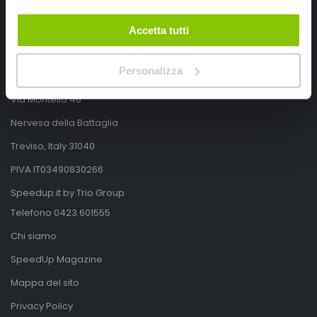
Accetta tutti
SpeedUp.it
Personalizza
Via Montello 46
Nervesa della Battaglia
Treviso, Italy 31040
PIVA IT03490830266
Speedup.it by Trio Group
Telefono
0423.601555
Chi siamo
SpeedUp Magazine
Mappa del sito
Privacy Policy