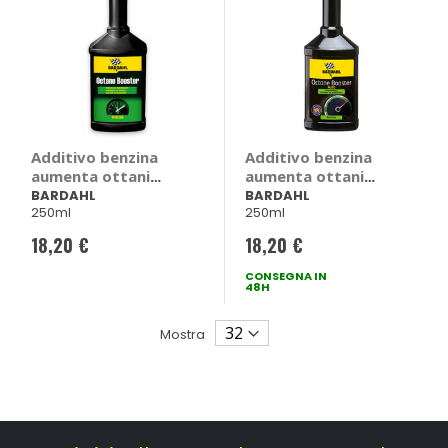
Additivo benzina
Additivo benzina
aumenta ottani
aumenta ottani
Octane Booster -
Benzina Octane
BARDAHL
BARDAHL
250ml
250ml
BARDAHL
Booster - BARDAHL
18,20 €
18,20 €
CONSEGNA IN
48H
Mostra