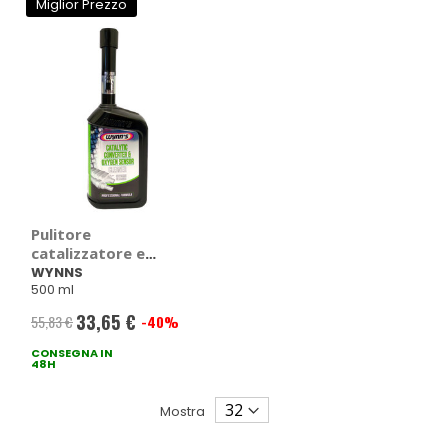
Miglior Prezzo
Pulitore
catalizzatore e
sonda Lambda -
WYNNS
500 ml
WYNNS
33,65 €
55,83 €
-40%
Prezzo
CONSEGNA IN
speciale
48H
Mostra