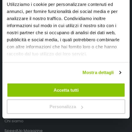
Utilizziamo i cookie per personalizzare contenuti ed
annunci, per fornire funzionalità dei social media e per
analizzare il nostro traffico. Condividiamo inoltre
informazioni sul modo in cui utilizzi il nostro sito con i
nostri partner che si occupano di analisi dei dati web,
pubblicità e social media, i quali potrebbero combinarle
con altre informazioni che hai fornito loro o che hanno
SpeedUp.it
raccolto dal tuo utilizzo dei loro servizi.
Via Montello 46
Mostra dettagli
Nervesa della Battaglia
Treviso, Italy 31040
Accetta tutti
PIVA IT03490830266
Speedup.it by Trio Group
Personalizza
Telefono
0423.601555
Chi siamo
SpeedUp Magazine