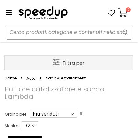
0
Carrello
Filtra per
Home
Additivi e trattamenti
Auto
Pulitore catalizzatore e sonda
Lambda
Imposta
Ordina per
la
direzione
Mostra
decrescente