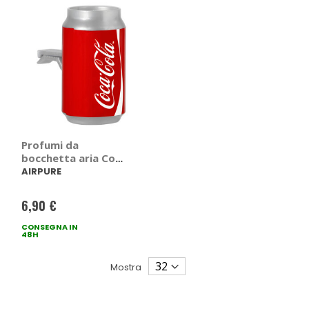
Profumi da
bocchetta aria Coca
Cola latttina -
AIRPURE
AIRPURE
6,90 €
CONSEGNA IN
48H
Mostra