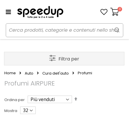
0
Carrello
Filtra per
Home
Profumi
Auto
Cura dell'auto
Profumi AIRPURE
Imposta
Ordina per
la
direzione
Mostra
decrescente