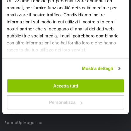
Utilizziamo i cookie per personalizzare contenuti ed
annunci, per fornire funzionalità dei social media e per
analizzare il nostro traffico. Condividiamo inoltre
informazioni sul modo in cui utilizzi il nostro sito con i
nostri partner che si occupano di analisi dei dati web,
pubblicità e social media, i quali potrebbero combinarle
con altre informazioni che hai fornito loro o che hanno
SpeedUp.it
raccolto dal tuo utilizzo dei loro servizi.
Via Montello 46
Nervesa della Battaglia
Mostra dettagli
Treviso, Italy 31040
PIVA IT03490830266
Accetta tutti
Speedup.it by Trio Group
Personalizza
Telefono
0423.601555
Chi siamo
SpeedUp Magazine