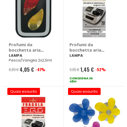
Profumi da
Profumi da
bocchetta aria
bocchetta aria
Double Fresh -
Ricarica - Ego Cocco
LAMPA
LAMPA
Pesca/Vaniglia 2x2,5ml
LAMPA
- LAMPA
4,05 €
1,45 €
6,83 €
-41%
3,05 €
-52%
Prezzo
Prezzo
speciale
CONSEGNA IN
speciale
48H
Quasi esaurito
Quasi esaurito