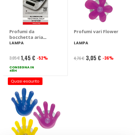
Profumi da
Profumi vari Flower
bocchetta aria
Ricarica - Ego
LAMPA
LAMPA
Fragola - LAMPA
1,45 €
3,05 €
3,05 €
-52%
-36%
4,76 €
Prezzo
CONSEGNA IN
speciale
48H
Quasi esaurito