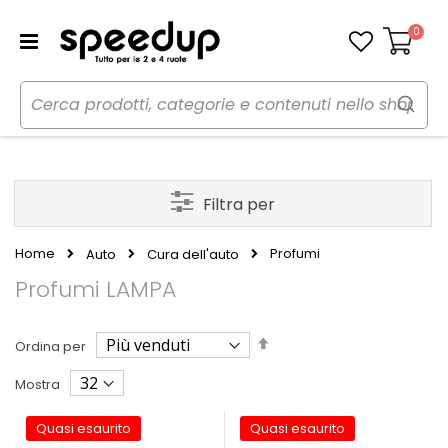
0
Carrello
Filtra per
Home
Profumi
Auto
Cura dell'auto
Profumi LAMPA
Imposta
Ordina per
la
direzione
Mostra
decrescente
Quasi esaurito
Quasi esaurito