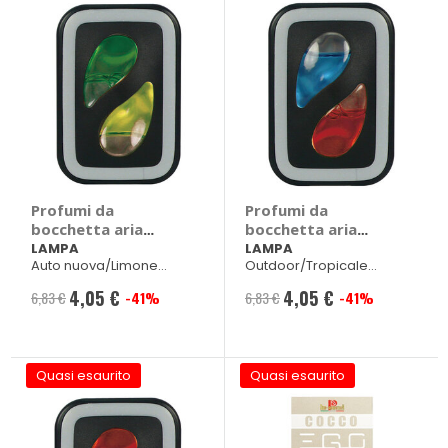
Profumi da
Profumi da
bocchetta aria
bocchetta aria
Double Fresh -
Double Fresh -
LAMPA
LAMPA
Auto nuova/Limone
Outdoor/Tropicale
LAMPA
LAMPA
2x2,5ml
2x2,5ml
4,05 €
4,05 €
6,83 €
-41%
6,83 €
-41%
Prezzo
Prezzo
speciale
speciale
Quasi esaurito
Quasi esaurito