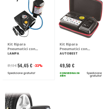
Kit Ripara
Kit Ripara
Pneumatici con
Pneumatici con
Compressore
Compressore -
LAMPA
AUTOBEST
Pump-Jet Basic -
AUTOBEST
LAMPA
54,45 €
49,50 €
81,13 €
-33%
Prezzo
Spedizione gratuita!
speciale
CONSEGNA IN
Spedizione
48H
gratuita!