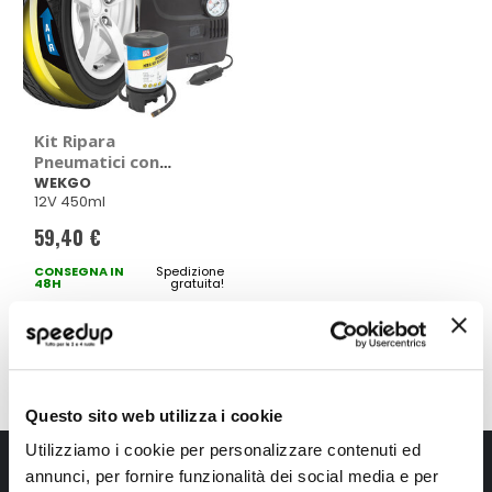
Kit Ripara
Pneumatici con
Compressore
WEKGO
12V 450ml
Automatico -
WEKGO
59,40 €
CONSEGNA IN
Spedizione
48H
gratuita!
Mostra
Questo sito web utilizza i cookie
Utilizziamo i cookie per personalizzare contenuti ed
Iscriviti alla newsletter Speedup
annunci, per fornire funzionalità dei social media e per