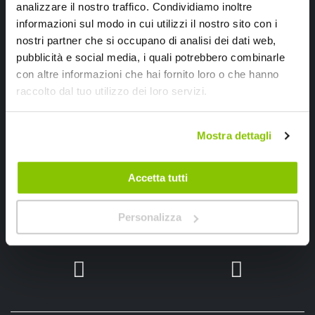
analizzare il nostro traffico. Condividiamo inoltre
Ricevi subito uno sconto del 10% per il tuo primo acquisto online!
informazioni sul modo in cui utilizzi il nostro sito con i
nostri partner che si occupano di analisi dei dati web,
pubblicità e social media, i quali potrebbero combinarle
con altre informazioni che hai fornito loro o che hanno
raccolto dal tuo utilizzo dei loro servizi.
Ho letto e accettato il documento
privacy policy
Mostra dettagli
Iscrivimi
Accetta tutti
Segui SPEEDUP.IT
Personalizza