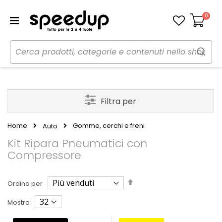
0
Carrello
Filtra per
Home
Gomme, cerchi e freni
Auto
Kit Ripara Pneumatici con
Compressore
Imposta
Ordina per
la
direzione
Mostra
decrescente