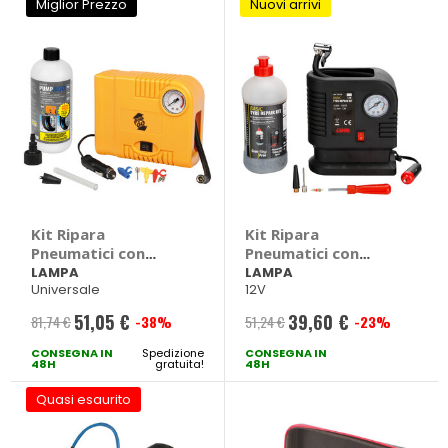
Miglior Prezzo
Nuovi arrivi
Kit Ripara
Kit Ripara
Pneumatici con
Pneumatici con
Compressore Pump
Compressore Gran
LAMPA
LAMPA
Universale
12V
& Go - LAMPA
Pree - LAMPA
51,05 €
39,60 €
81,74 €
-38%
51,24 €
-23%
Prezzo
Prezzo
CONSEGNA IN
speciale
Spedizione
CONSEGNA IN
speciale
48H
gratuita!
48H
Quasi esaurito