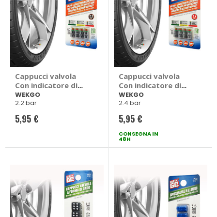
Cappucci valvola
Cappucci valvola
Con indicatore di
Con indicatore di
pressione - WEKGO
pressione - WEKGO
WEKGO
WEKGO
2.2 bar
2.4 bar
5,95 €
5,95 €
CONSEGNA IN
48H