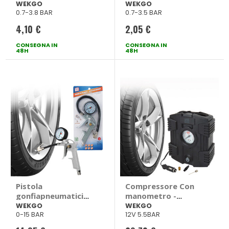
WEKGO
con portachiavi -
WEKGO
WEKGO
0.7-3.8 BAR
0.7-3.5 BAR
WEKGO
4,10 €
2,05 €
CONSEGNA IN
CONSEGNA IN
48H
48H
Pistola
Compressore Con
gonfiapneumatici
manometro -
Con manometro -
WEKGO
WEKGO
WEKGO
0-15 BAR
12V 5.5BAR
WEKGO