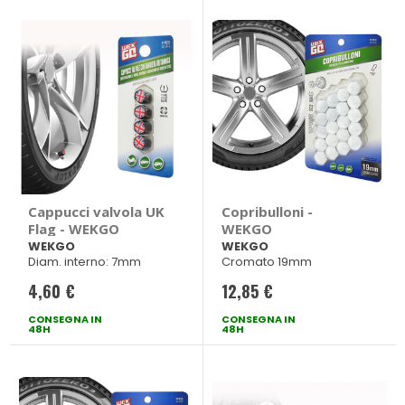
Cappucci valvola UK
Copribulloni -
Flag - WEKGO
WEKGO
WEKGO
WEKGO
Diam. interno: 7mm
Cromato 19mm
4,60 €
12,85 €
CONSEGNA IN
CONSEGNA IN
48H
48H