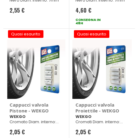
Nero Diam. interno: 7mm
Nero Diam. interno: 7mm
2,55 €
4,60 €
CONSEGNA IN
48H
Quasi esaurito
Quasi esaurito
Cappucci valvola
Cappucci valvola
Pistone - WEKGO
Proiettile - WEKGO
WEKGO
WEKGO
Cromato Diam. interno:
Cromati Diam. interno:
7mm
7mm
2,05 €
2,05 €