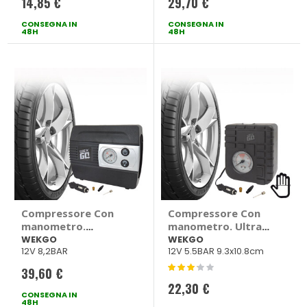
14,85 €
29,70 €
CONSEGNA IN
CONSEGNA IN
48H
48H
Compressore Con
Compressore Con
manometro.
manometro. Ultra
Multifunzione -
compatto - WEKGO
WEKGO
WEKGO
12V 8,2BAR
12V 5.5BAR 9.3x10.8cm
WEKGO
Valutazione:
39,60 €
60%
22,30 €
CONSEGNA IN
48H