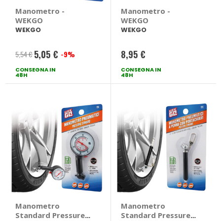
Manometro -
Manometro -
WEKGO
WEKGO
WEKGO
WEKGO
5,05 €
8,95 €
5,54 €
-9%
Prezzo
CONSEGNA IN
speciale
CONSEGNA IN
48H
48H
Manometro
Manometro
Standard Pressure -
Standard Pressure