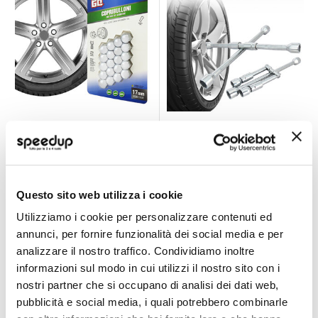
Copribulloni -
Chiave a croce
WEKGO
Pieghevole - WEKGO
WEKGO
WEKGO
Cromato 17mm
Cromato Diam. tubo 16mm
12,85 €
18,80 €
Questo sito web utilizza i cookie
CONSEGNA IN
CONSEGNA IN
Utilizziamo i cookie per personalizzare contenuti ed
48H
48H
annunci, per fornire funzionalità dei social media e per
analizzare il nostro traffico. Condividiamo inoltre
informazioni sul modo in cui utilizzi il nostro sito con i
nostri partner che si occupano di analisi dei dati web,
pubblicità e social media, i quali potrebbero combinarle