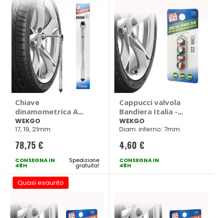
Chiave
Cappucci valvola
dinamometrica A
Bandiera Italia -
scatto - WEKGO
WEKGO
WEKGO
WEKGO
17, 19, 21mm
Diam. interno: 7mm
78,75 €
4,60 €
CONSEGNA IN
Spedizione
CONSEGNA IN
48H
gratuita!
48H
Quasi esaurito