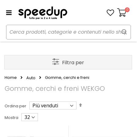
0
Carrello
Filtra per
Home
Gomme, cerchi e freni
Auto
Gomme, cerchi e freni WEKGO
Imposta
Ordina per
la
direzione
Mostra
decrescente