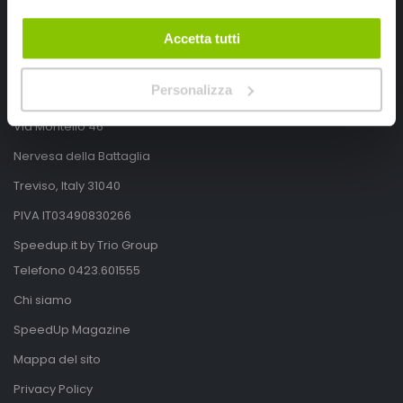
Accetta tutti
SpeedUp.it
Personalizza
Via Montello 46
Nervesa della Battaglia
Treviso, Italy 31040
PIVA IT03490830266
Speedup.it by Trio Group
Telefono
0423.601555
Chi siamo
SpeedUp Magazine
Mappa del sito
Privacy Policy