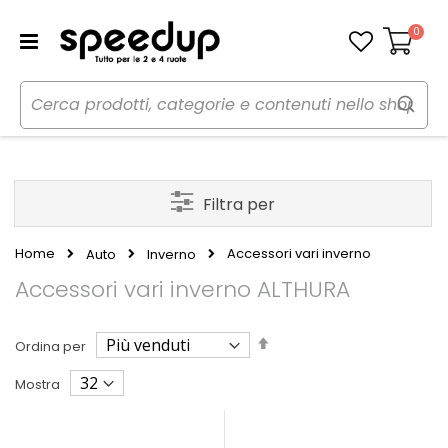
0
Carrello
Filtra per
Home
Accessori vari inverno
Auto
Inverno
Accessori vari inverno ALTHURA
Imposta
Ordina per
la
direzione
Mostra
decrescente