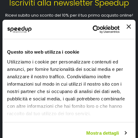
Iscriviti alla newsletter Speedup
Ricevi subito uno sconto del 10% per il tuo primo acquisto online!
Questo sito web utilizza i cookie
Utilizziamo i cookie per personalizzare contenuti ed
Ho letto e accettato il documento
privacy policy
annunci, per fornire funzionalità dei social media e per
Iscrivimi
analizzare il nostro traffico. Condividiamo inoltre
informazioni sul modo in cui utilizzi il nostro sito con i
nostri partner che si occupano di analisi dei dati web,
Segui SPEEDUP.IT
pubblicità e social media, i quali potrebbero combinarle
con altre informazioni che hai fornito loro o che hanno
raccolto dal tuo utilizzo dei loro servizi.
Mostra dettagli