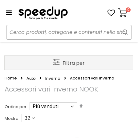
0
Carrello
Filtra per
Home
Accessori vari inverno
Auto
Inverno
Accessori vari inverno NOOK
Imposta
Ordina per
la
direzione
Mostra
decrescente