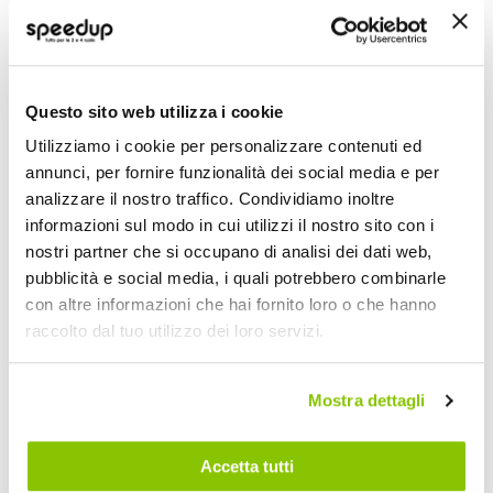
Questo sito web utilizza i cookie
Utilizziamo i cookie per personalizzare contenuti ed
annunci, per fornire funzionalità dei social media e per
analizzare il nostro traffico. Condividiamo inoltre
informazioni sul modo in cui utilizzi il nostro sito con i
nostri partner che si occupano di analisi dei dati web,
Raschiaghiaccio
Raschiaghiaccio -
Raschiaghiaccio -
NOOK
pubblicità e social media, i quali potrebbero combinarle
NOOK
NOOK
NOOK
con altre informazioni che hai fornito loro o che hanno
53x10cm
8,9x11,2cm
raccolto dal tuo utilizzo dei loro servizi.
5,10 €
2,75 €
CONSEGNA IN
Mostra dettagli
48H
Accetta tutti