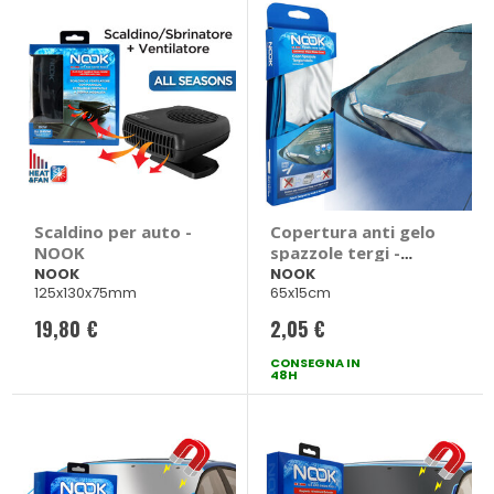
Scaldino per auto -
Copertura anti gelo
NOOK
spazzole tergi -
NOOK
NOOK
NOOK
125x130x75mm
65x15cm
19,80 €
2,05 €
CONSEGNA IN
48H