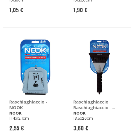
10x10cm
10x15,6cm
1,05 €
1,90 €
Raschiaghiaccio -
Raschiaghiaccio
NOOK
Raschiaghiaccio -
NOOK
NOOK
NOOK
11,4x12,1cm
13,5x26cm
2,55 €
3,60 €