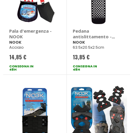
Pala d'emergenza -
Pedana
NOOK
antislittamento -
NOOK
NOOK
NOOK
Acciaio
63.5x20.5x2.5cm
14,85 €
13,85 €
CONSEGNA IN
CONSEGNA IN
48H
48H