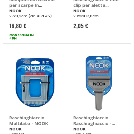
per scarpe In
clip per aletta
acciaio - NOOK
parasole - NOOK
NOOK
NOOK
27x8,5cm (da 41 a 45)
23x9xH2,6cm
16,80 €
2,05 €
CONSEGNA IN
48H
Raschiaghiaccio
Raschiaghiaccio
Multilato - NOOK
Raschiaghiaccio -
NOOK
NOOK
NOOK