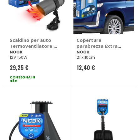
Scaldino per auto
Copertura
Termoventilatore 2
parabrezza Extra
in 1 - NOOK
Large Windshield
NOOK
NOOK
12V 150W
211x110cm
Protector - NOOK
29,25 €
12,40 €
CONSEGNA IN
48H