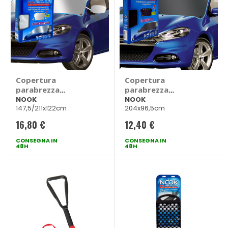
Copertura
Copertura
parabrezza
parabrezza
Magnetico - NOOK
Magnetico - NOOK
NOOK
NOOK
147,5/211x122cm
204x96,5cm
16,80 €
12,40 €
CONSEGNA IN
CONSEGNA IN
48H
48H