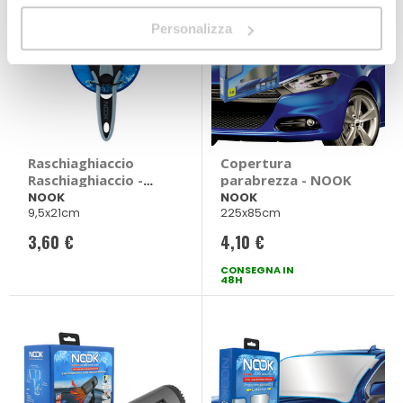
Personalizza
Raschiaghiaccio
Copertura
Raschiaghiaccio -
parabrezza - NOOK
NOOK
NOOK
NOOK
9,5x21cm
225x85cm
3,60 €
4,10 €
CONSEGNA IN
48H