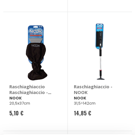
Raschiaghiaccio
Raschiaghiaccio -
Raschiaghiaccio -
NOOK
NOOK
NOOK
NOOK
20,5x37cm
31,5>142cm
5,10 €
14,85 €