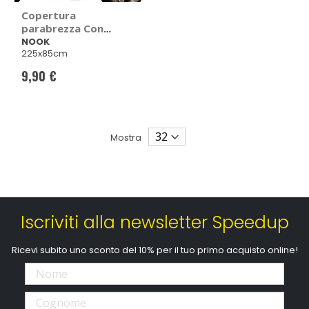
Copertura
parabrezza Con
tasca integrata -
NOOK
225x85cm
NOOK
9,90 €
Mostra
Iscriviti alla newsletter Speedup
Ricevi subito uno sconto del 10% per il tuo primo acquisto online!