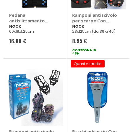
Pedana
Ramponi antiscivolo
antislittamento
per scarpe Con
Traction Assistance
borchie metalliche -
NOOK
NOOK
60x18x1.25cm
23x125cm (da 39 a 46)
- NOOK
NOOK
16,80 €
8,95 €
CONSEGNA IN
48H
Quasi esaurito
Ramponi antiscivolo
Raschiaghiaccio Con