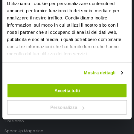
Utilizziamo i cookie per personalizzare contenuti ed
annunci, per fornire funzionalità dei social media e per
analizzare il nostro traffico. Condividiamo inoltre
informazioni sul modo in cui utilizzi il nostro sito con i
nostri partner che si occupano di analisi dei dati web,
pubblicità e social media, i quali potrebbero combinarle
con altre informazioni che hai fornito loro o che hanno
SpeedUp.it
raccolto dal tuo utilizzo dei loro servizi.
Via Montello 46
Mostra dettagli
Nervesa della Battaglia
Treviso, Italy 31040
Accetta tutti
PIVA IT03490830266
Speedup.it by Trio Group
Personalizza
Telefono
0423.601555
Chi siamo
SpeedUp Magazine