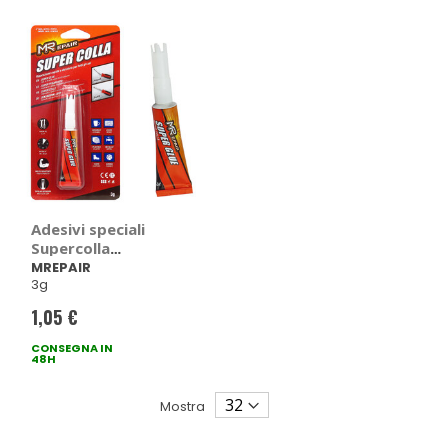
Adesivi speciali
Supercolla
istantanea -
MREPAIR
3g
MREPAIR
1,05 €
CONSEGNA IN
48H
Mostra