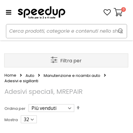
0
Carrello
Filtra per
Home
Auto
Manutenzione e ricambi auto
Adesivi e sigillanti
Adesivi speciali, MREPAIR
Imposta
Ordina per
la
direzione
Mostra
decrescente