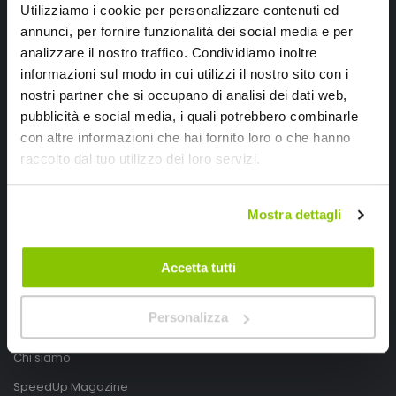
Utilizziamo i cookie per personalizzare contenuti ed
annunci, per fornire funzionalità dei social media e per
analizzare il nostro traffico. Condividiamo inoltre
informazioni sul modo in cui utilizzi il nostro sito con i
nostri partner che si occupano di analisi dei dati web,
pubblicità e social media, i quali potrebbero combinarle
con altre informazioni che hai fornito loro o che hanno
SpeedUp.it
raccolto dal tuo utilizzo dei loro servizi.
Via Montello 46
Mostra dettagli
Nervesa della Battaglia
Treviso, Italy 31040
Accetta tutti
PIVA IT03490830266
Speedup.it by Trio Group
Personalizza
Telefono
0423.601555
Chi siamo
SpeedUp Magazine