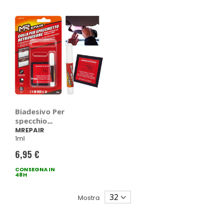
Biadesivo Per
specchio
retrovisore -
MREPAIR
1ml
MREPAIR
6,95 €
CONSEGNA IN
48H
Mostra