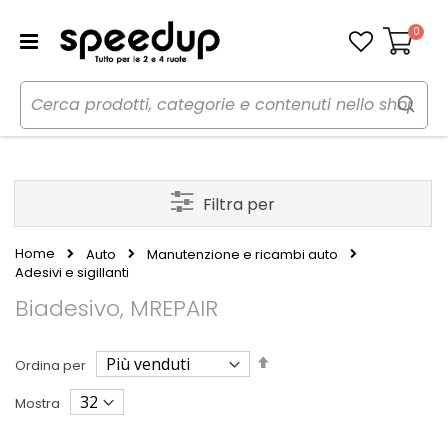
0
Carrello
Filtra per
Home
Auto
Manutenzione e ricambi auto
Adesivi e sigillanti
Biadesivo, MREPAIR
Imposta
Ordina per
la
direzione
Mostra
decrescente